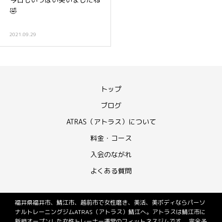
🤣
2021.09.29
トップ
ブログ
ATRAS（アトラス）について
料金・コース
入会のながれ
よくある質問
福井県福井市、鯖江市、越前市で女性磨き、美活、美ボディならパーソ
ナルトレーニングジムATRAS（アトラス）鯖江へ。アトラスは鯖江市に
新規オープンした女性トレーナー運営のフィットネスジムです。 完全予