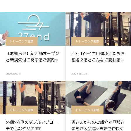
トレーニング風景
トレーニング風景
【お知らせ】新店舗オープン
2ヶ月で−4キロ達成！👏お酒
と新規受付に関するご案内✨
を控えるとこんなに変わる✨
2025.05.18
2025.03.25
トレーニング風景
トレーニング風景
外側×内側のダブルアプロー
奥さまからのご紹介で旦那さ
チでしなやかに🧘‍♀️✨
まもご入会👏✨夫婦で仲良く