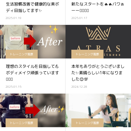
生活習慣改善で健康的な美ボ
新たなスタートを🔥🔥パワぁ
ディ目指してます✨
ーー🏋️‍♀️✨✨
2025.01.19
2025.01.17
トレーニング風景
トレーニング風景
理想のスタイルを目指して💪
本年もありがとうございまし
ボディメイク頑張っています
た✨素晴らしい1年になりま
🏋️‍♀️✨
した😌💯
2025.01.15
2024.12.28
トレーニング風景
トレーニング風景