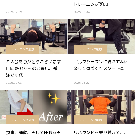
トレーニング🏋️🏋️‍♂️
2025.02.25
2025.02.04
トレーニング風景
トレーニング風景
ご入会ありがとうございます
ゴルフシーズンに備えて⛳✨
🏋️‍♀️ご紹介からのご来店、感
楽しく体づくりスタート👏
謝です👏
2025.02.03
2025.01.22
トレーニング風景
トレーニング風景
食事、運動、そして睡眠☺️☘️
リバウンドを乗り越えて、、