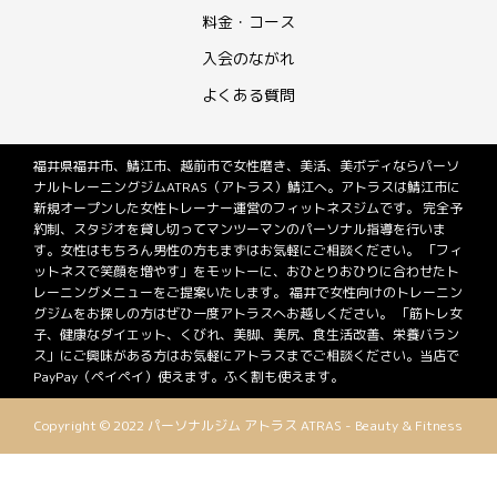
料金・コース
入会のながれ
よくある質問
福井県福井市、鯖江市、越前市で女性磨き、美活、美ボディならパーソ
ナルトレーニングジムATRAS（アトラス）鯖江へ。アトラスは鯖江市に
新規オープンした女性トレーナー運営のフィットネスジムです。 完全予
約制、スタジオを貸し切ってマンツーマンのパーソナル指導を行いま
す。女性はもちろん男性の方もまずはお気軽にご相談ください。 「フィ
ットネスで笑顔を増やす」をモットーに、おひとりおひりに合わせたト
レーニングメニューをご提案いたします。 福井で女性向けのトレーニン
グジムをお探しの方はぜひ一度アトラスへお越しください。 「筋トレ女
子、健康なダイエット、くびれ、美脚、美尻、食生活改善、栄養バラン
ス」にご興味がある方はお気軽にアトラスまでご相談ください。当店で
PayPay（ペイペイ）使えます。ふく割も使えます。
Copyright © 2022 パーソナルジム アトラス ATRAS - Beauty & Fitness