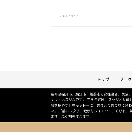
2024.10.17
トップ
ブログ
福井県福井市、鯖江市、越前市で女性磨き、美活、
ィットネスジムです。 完全予約制、スタジオを貸
顔を増やす」をモットーに、おひとりおひりに合わ
い。 「筋トレ女子、健康なダイエット、くびれ、
ます。ふく割も使えます。