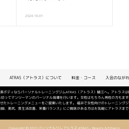
2024.10.01
ATRAS（アトラス）について
料金・コース
入会のなが
美ボディならパーソナルトレーニングジムATRAS（アトラス）鯖江へ。アトラス
し切ってマンツーマンのパーソナル指導を行います。女性はもちろん男性の方もまず
せたトレーニングメニューをご提案いたします。 福井で女性向けのトレーニング
美脚、美尻、食生活改善、栄養バランス」にご興味がある方はお気軽にアトラスまでご
Copyright © 2022 パーソナルジム アトラス ATRAS - Beauty & Fitness