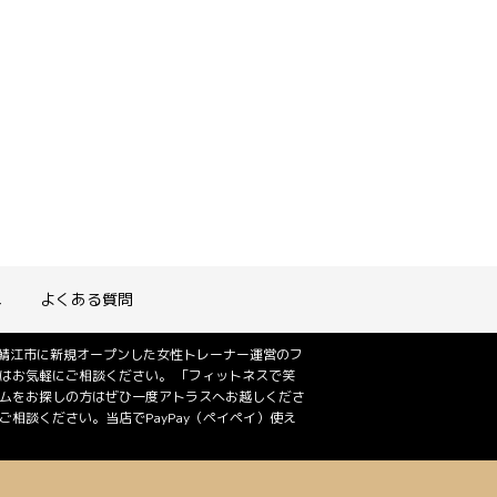
れ
よくある質問
は鯖江市に新規オープンした女性トレーナー運営のフ
はお気軽にご相談ください。 「フィットネスで笑
ジムをお探しの方はぜひ一度アトラスへお越しくださ
相談ください。当店でPayPay（ペイペイ）使え