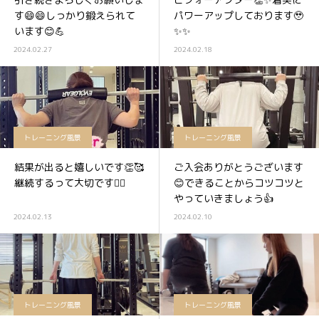
す😄😄しっかり鍛えられて
パワーアップしております🥹
います😊💪
✨✨
2024.02.27
2024.02.18
トレーニング風景
トレーニング風景
結果が出ると嬉しいです👏🥰
ご入会ありがとうございます
継続するって大切です🏋️‍♀️
😊できることからコツコツと
やっていきましょう👍
2024.02.13
2024.02.10
トレーニング風景
トレーニング風景