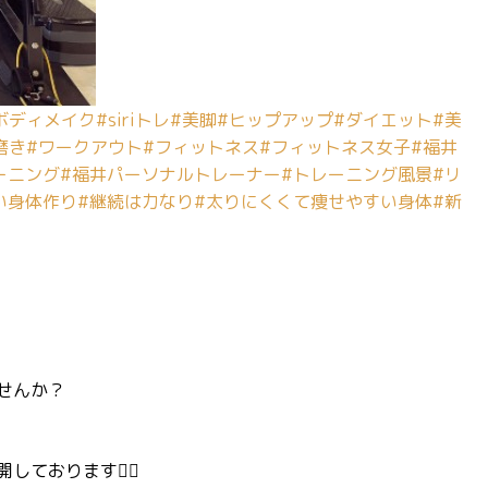
ボディメイク
#siriトレ
#美脚
#ヒップアップ
#ダイエット
#美
磨き
#ワークアウト
#フィットネス
#フィットネス女子
#福井
ーニング
#福井パーソナルトレーナー
#トレーニング風景
#リ
い身体作り
#継続は力なり
#太りにくくて痩せやすい身体
#新
せんか？
おります🏋️‍♂️