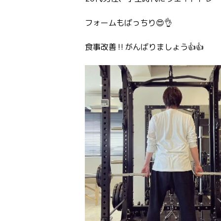
フォームもばっちり😍👌
食事改善‼︎がんばりましょう👍👍