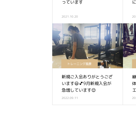
っています
に
2021.10.20
20
トレーニング風景
新規ご入会ありがとうござ
います😃💕9月新規入会が
急増しています😌
エ
2022.09.11
20