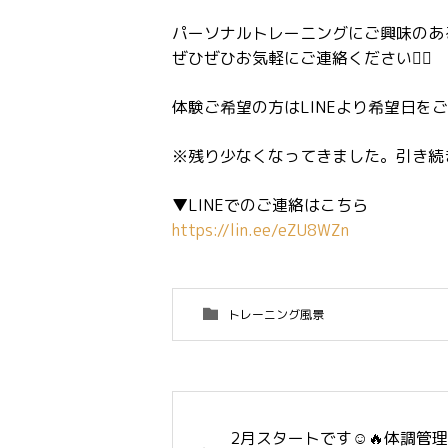
パーソナルトレーニングにご興味のあ
ぜひぜひお気軽にご連絡ください💁‍♀️
体験ご希望の方はLINEより希望日をご
※残り少なくなってきました。引き続
▼LINEでのご連絡はこちら
https://lin.ee/eZU8WZn
トレーニング風景
2月スタートです☺️🔥体調管