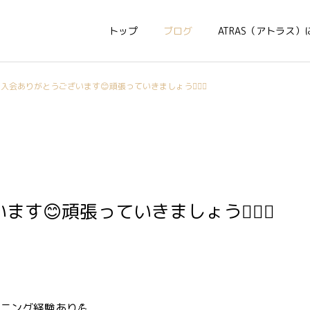
トップ
ブログ
ATRAS（アトラス）
入会ありがとうございます😊頑張っていきましょう🏋️‍♀️🔥
😊頑張っていきましょう🏋️‍♀️🔥
ニング経験あり💪