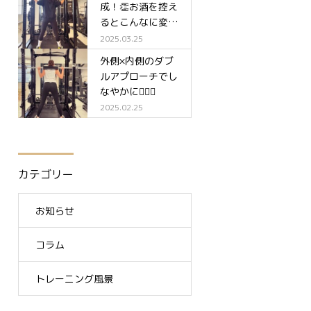
成！👏お酒を控え
るとこんなに変わ
る✨
2025.03.25
外側×内側のダブ
ルアプローチでし
なやかに🧘‍♀️✨
2025.02.25
カテゴリー
お知らせ
コラム
トレーニング風景