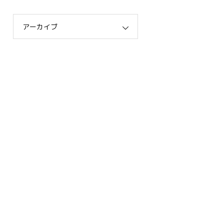
アーカイブ