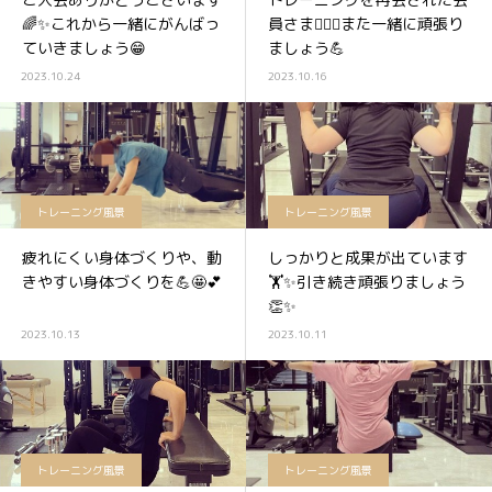
🌈✨これから一緒にがんばっ
員さま🏋️‍♀️✨また一緒に頑張り
ていきましょう😁
ましょう💪
2023.10.24
2023.10.16
トレーニング風景
トレーニング風景
疲れにくい身体づくりや、動
しっかりと成果が出ています
きやすい身体づくりを💪🤩💕
🏋️✨引き続き頑張りましょう
👏✨
2023.10.13
2023.10.11
トレーニング風景
トレーニング風景