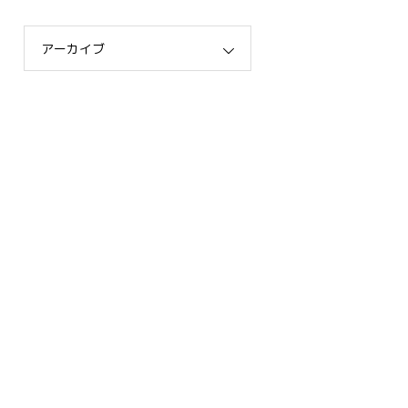
アーカイブ