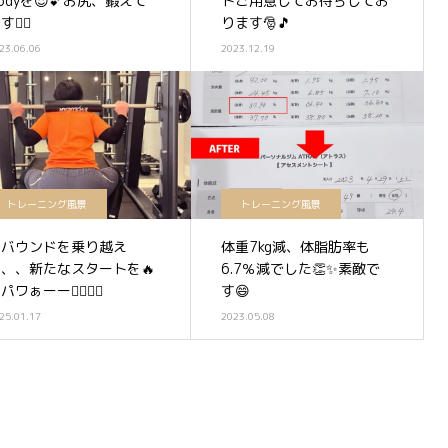
odyを😌💕お尻、鍛えて
トご用意してお待ちしてお
🏋️‍♀️
ります🎅🎵
23.06.06
2023.12.19
トレーニング風景
トレーニング風景
リバウンドを乗り越え
体重7kg減、体脂肪率も
て、、新たなスタートを🔥
6.7％減でした👏✨素敵で
パワぁーー🏋️‍♀️✨✨
す😄
25.01.17
2023.05.08