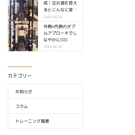
成！👏お酒を控え
るとこんなに変わ
る✨
2025.03.25
外側×内側のダブ
ルアプローチでし
なやかに🧘‍♀️✨
2025.02.25
カテゴリー
お知らせ
コラム
トレーニング風景