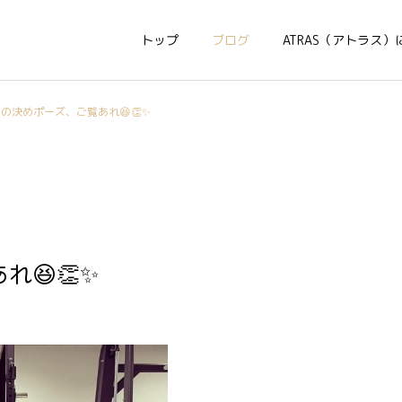
トップ
ブログ
ATRAS（アトラス）
の決めポーズ、ご覧あれ😆👏✨
😆👏✨