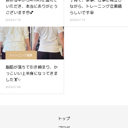
いただき、本当にありがとう
ながら、トレーニング👏素晴
ございます🥹💕
らしいです🤩
2024.07.16
2024.07.13
トレーニング風景
脂肪が落ちて引き締まり、か
っこいい上半身になってきま
した🏋️✨
2024.07.06
トップ
ブログ