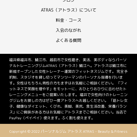
ATRAS（アトラス）について
料金・コース
入会のながれ
よくある質問
福井県福井市、鯖江市、越前市で女性磨き、美活、美ボディならパーソ
ナルトレーニングジムATRAS（アトラス）鯖江へ。アトラスは鯖江市に
新規オープンした女性トレーナー運営のフィットネスジムです。 完全予
約制、スタジオを貸し切ってマンツーマンのパーソナル指導を行いま
す。女性はもちろん男性の方もまずはお気軽にご相談ください。 「フィ
ットネスで笑顔を増やす」をモットーに、おひとりおひりに合わせたト
レーニングメニューをご提案いたします。 福井で女性向けのトレーニン
グジムをお探しの方はぜひ一度アトラスへお越しください。 「筋トレ女
子、健康なダイエット、くびれ、美脚、美尻、食生活改善、栄養バラン
ス」にご興味がある方はお気軽にアトラスまでご相談ください。当店で
PayPay（ペイペイ）使えます。ふく割も使えます。
Copyright © 2022 パーソナルジム アトラス ATRAS - Beauty & Fitness