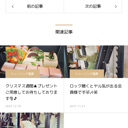
前の記事
次の記事
関連記事
トレーニング風景
トレーニング風景
クリスマス週間🎄プレゼント
ロック聴くとヤル気が出る会
ご用意してお待ちしておりま
員様です🤣🎶笑
す🎅🎵
2023.12.19
2021.11.21