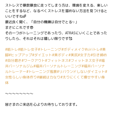
ストレスで暴飲暴食に走ってしまう方は、環境を変える、楽しい
ことをするなど、なるべくストレスを溜めない方法を見つけると
いいですね🌈
最近良く聞く、「自分の機嫌は自分でとる✨」
まさにこれです😎
その一つがトレーニングであったり、ATRASにいくことであった
りしたら、それはそれは嬉しい限りです🥰
#筋トレ
#筋トレ女子
#トレーニング
#ボディメイク
#siriトレ
#美
脚
#ヒップアップ
#ダイエット
#美ボディ
#美尻
#女子力
#引き締め
#自分磨き
#ワークアウト
#フィットネス
#フィットネス女子
#福
井パーソナルジム
#福井パーソナルトレーニング
#福井パーソナ
ルトレーナー
#トレーニング風景
#リバウンドしないダイエット
#
女性らしい身体作り
#継続は力なり
#太りにくくて痩せやすい身
体
〜〜〜〜〜〜〜〜
皆さまのご来店を心よりお待ちしております。