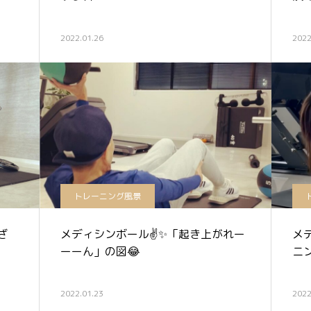
2022.01.26
2022
トレーニング風景
ざ
メディシンボール✌️✨「起き上がれー
メ
ーーん」の図😂
ニ
2022.01.23
2022