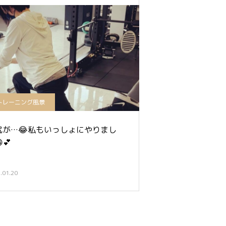
トレーニング風景
尻が…😂私もいっしょにやりまし
💕
.01.20