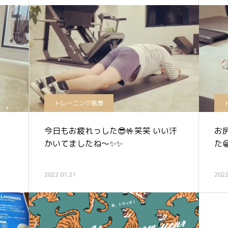
トレーニング風景
今日もお疲れっした😎🤟笑笑 いい汗
お
かいてましたね〜✨✨
た
2022.01.21
2022