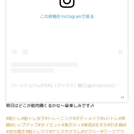
この投稿をInstagramで見る
パーソナルジムATRAS（アトラス）鯖江(@atras.style)がシェアした投稿
明日はどこが筋肉痛くるかな〜😁楽しみです🎶
#筋トレ
#筋トレ女子
#トレーニング
#ボディメイク
#siriトレ
#美
脚
#ヒップアップ
#ダイエット
#美ボディ
#美尻
#女子力
#引き締め
#自分磨き
#筋トレママ
#ケツスタグラム
#セクシー
#ワークアウ