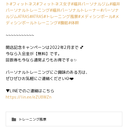
ト
#フィットネス
#フィットネス女子
#福井パーソナルジム
#福井
パーソナルトレーニング
#福井パーソナルトレーナー
#パーソナ
ルジムATRAS
#ATRAS
#トレーニング風景
#メディシンボール
#メ
ディシンボールトレーニング
#腹筋
#体幹
~~~~~~~~~~~
開店記念キャンペーンは2022年2月まで 💕
今なら入会金が【無料】です。
回数券も今なら通常よりもお得です☺️✨
パーソナルトレーニングにご興味のある方は、
ぜひぜひお気軽にご連絡ください🐶❤️
▼LINEでのご連絡はこちら
https://lin.ee/eZU8WZn
トレーニング風景