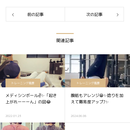
前の記事
次の記事
関連記事
トレーニング風景
トレーニング風景
メディシンボール✌️✨「起き
腹筋もアレンジ😁✨捻りを加
上がれーーーん」の図😂
えて難易度アップ⤴️✨
2022.01.23
2024.06.06