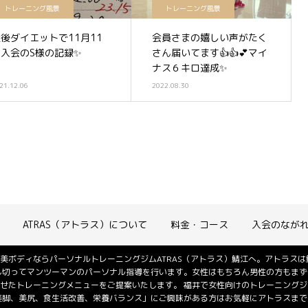
トレーニング風景
トレーニング風景
後ダイエットで11月11
会員さまの嬉しい声がたく
日入会のS様の記録✨
さん届いてます👍👍💕マイ
ナス６キロ達成✨
21.12.06
2022.08.30
ATRAS（アトラス）について
料金・コース
入会のなが
美ボディならパーソナルトレーニングジムATRAS（アトラス）鯖江へ。アトラス
し切ってマンツーマンのパーソナル指導を行います。女性はもちろん男性の方もまず
せたトレーニングメニューをご提案いたします。 福井で女性向けのトレーニング
美脚、美尻、食生活改善、栄養バランス」にご興味がある方はお気軽にアトラスまでご