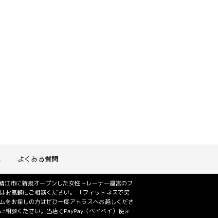
れ
よくある質問
は鯖江市に新規オープンした女性トレーナー運営のフ
はお気軽にご相談ください。 「フィットネスで笑
ジムをお探しの方はぜひ一度アトラスへお越しくださ
相談ください。当店でPayPay（ペイペイ）使え