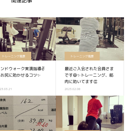
関連記事
トレーニング風景
トレーニング風景
バンドウォーク実演指導✌️
最近ご入会された会員さま
️お尻に効かせるコツ✨
です😄✨トレーニング、筋
肉に効いてます👏
23.03.21
2023.02.08