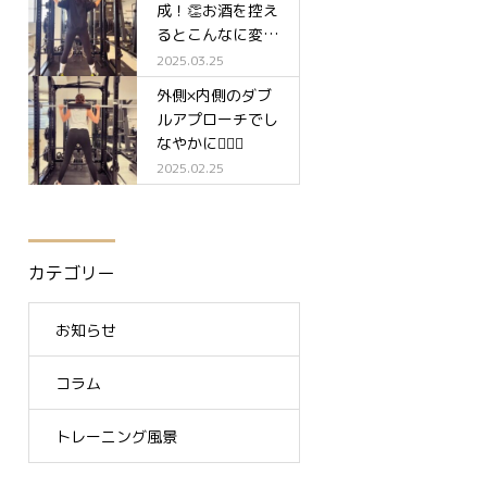
成！👏お酒を控え
るとこんなに変わ
る✨
2025.03.25
外側×内側のダブ
ルアプローチでし
なやかに🧘‍♀️✨
2025.02.25
カテゴリー
お知らせ
コラム
トレーニング風景