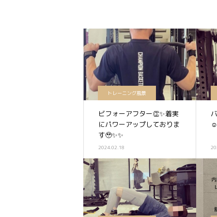
トレーニング風景
ビフォーアフター👏✨着実
にパワーアップしておりま
☺
す🥹✨✨
2024.02.18
20