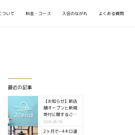
について
料金・コース
入会のながれ
よくある質問
最近の記事
【お知らせ】新店
舗オープンと新規
受付に関するご案
内✨
2025.05.18
2ヶ月で−4キロ達