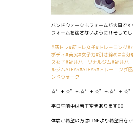
バンドウォークもフォームが大事です
フォームを崩さないように‼️そしてし
#筋トレ
#筋トレ女子
#トレーニング
#
ボディ
#美尻
#女子力
#引き締め
#自分
ス女子
#福井パーソナルジム
#福井パ
ルジムATRAS
#ATRAS
#トレーニング風
ンドウォーク
☆゜+.☆゜+.☆゜+.☆゜+.☆゜+.☆゜
平日午前中は若干空きあります🏋️‍♂️
体験ご希望の方はLINEより希望日をご