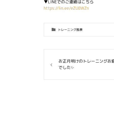
▼LINEでのご連絡はこちら
https://lin.ee/eZU8WZn
トレーニング風景
お正月明けのトレーニングお
でした✨