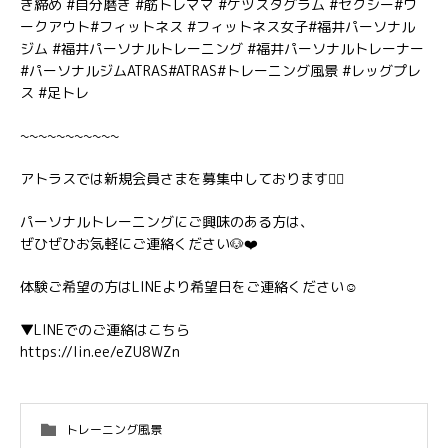
き締め #自分磨き #筋トレママ #ケツスタグラム #セクシー#ワ
ークアウト#フィットネス #フィットネス女子#福井パーソナル
ジム #福井パーソナルトレーニング #福井パーソナルトレーナー
#パーソナルジムATRAS#ATRAS#トレーニング風景 #レッグプレ
ス #足トレ
~~~~~~~~~~~
アトラスでは新規会員さまを募集中しております🏋️‍♂️
パーソナルトレーニングにご興味のある方は、
ぜひぜひお気軽にご連絡ください🐶❤️
体験ご希望の方はLINEより希望日をご連絡ください☺️
▼LINEでのご連絡はこちら
https://lin.ee/eZU8WZn
トレーニング風景