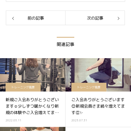
前の記事
次の記事
関連記事
トレーニング風景
トレーニング風景
新規ご入会ありがとうござい
ご入会ありがとうございます
ます☺️少しずつ暖かくなり新
😊新規会員さま続々増えてま
規の体験やご入会増えてます
す👏✨
☀️✨
2022.03.11
2023.07.31