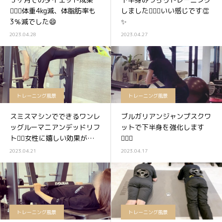
🏋️‍♀️✨体重4kg減、体脂肪率も
しました🏋️‍♀️🔥いい感じです👏
3％減でした😄
✨
2023.04.28
2023.04.27
トレーニング風景
トレーニング風景
スミスマシンでできるワンレ
ブルガリアンジャンプスクワ
ッグルーマニアンデッドリフ
ットで下半身を強化します
ト🏋️‍♀️女性に嬉しい効果がた
🏋️‍♀️✨
くさん😁😁
2023.04.21
2023.04.17
トレーニング風景
トレーニング風景