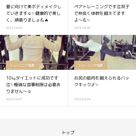
夏に向けて美ボディメイクし
ペアトレーニングです👏双子
ていきます☺️✨健康的で美し
で仲良く体幹を鍛えてます
く、頑張りましょ💪🔥
よ〜💪✨
2023.04.09
2023.04.08
トレーニング風景
トレーニング風景
10㎏ダイエットに成功です
お尻の筋肉を鍛えられるバッ
👏✨極端な食事制限は必要あ
クキック🦵✨
りません〜☺️
2023.04.07
2023.04.04
トップ