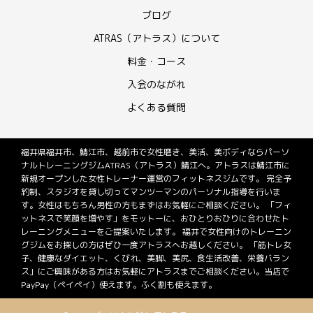
ブログ
ATRAS（アトラス）について
料金・コース
入会のながれ
よくある質問
福井県福井市、鯖江市、越前市で女性磨き、美活、美ボディならパーソ
ナルトレーニングジムATRAS（アトラス）鯖江へ。アトラスは鯖江市に
新規オープンした女性トレーナー運営のフィットネスジムです。 完全予
約制、スタジオを貸し切ってマンツーマンのパーソナル指導を行いま
す。女性はもちろん男性の方もまずはお気軽にご相談ください。 「フィ
ットネスで笑顔を増やす」をモットーに、おひとりおひりに合わせたト
レーニングメニューをご提案いたします。 福井で女性向けのトレーニン
グジムをお探しの方はぜひ一度アトラスへお越しください。 「筋トレ女
子、健康なダイエット、くびれ、美脚、美尻、食生活改善、栄養バラン
ス」にご興味がある方はお気軽にアトラスまでご相談ください。当店で
PayPay（ペイペイ）使えます。ふく割も使えます。