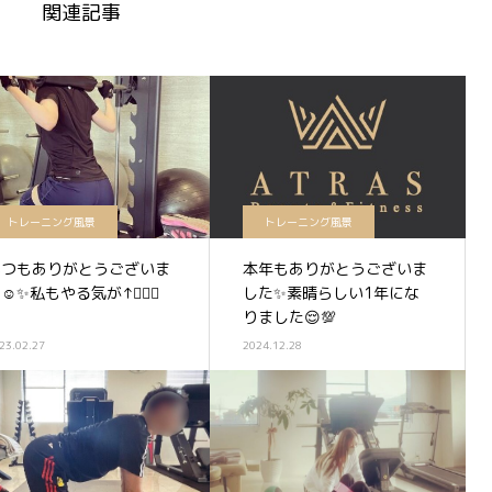
関連記事
トレーニング風景
トレーニング風景
いつもありがとうございま
本年もありがとうございま
☺️✨私もやる気が↑🏋️‍♀️✨
した✨素晴らしい1年にな
りました😌💯
23.02.27
2024.12.28