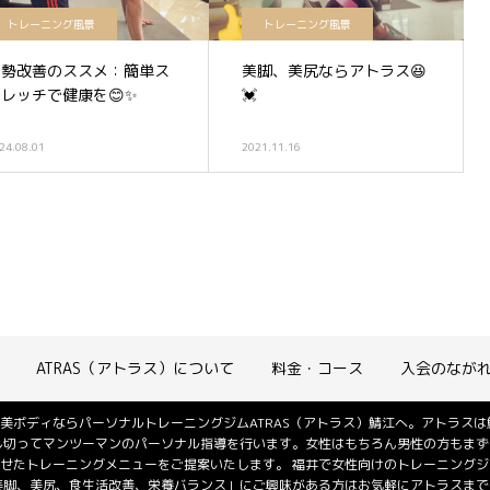
トレーニング風景
トレーニング風景
姿勢改善のススメ：簡単ス
美脚、美尻ならアトラス😆
レッチで健康を😊✨
💓
24.08.01
2021.11.16
ATRAS（アトラス）について
料金・コース
入会のなが
美ボディならパーソナルトレーニングジムATRAS（アトラス）鯖江へ。アトラス
し切ってマンツーマンのパーソナル指導を行います。女性はもちろん男性の方もまず
せたトレーニングメニューをご提案いたします。 福井で女性向けのトレーニング
美脚、美尻、食生活改善、栄養バランス」にご興味がある方はお気軽にアトラスまでご