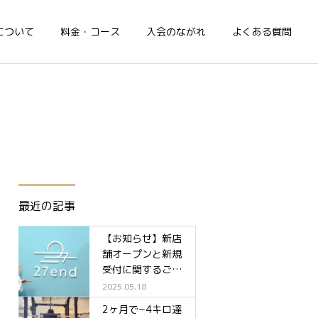
について
料金・コース
入会のながれ
よくある質問
最近の記事
【お知らせ】新店
舗オープンと新規
受付に関するご案
内✨
2025.05.18
2ヶ月で−4キロ達