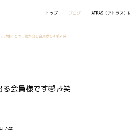
トップ
ブログ
ATRAS（アトラス）
ック聴くとヤル気が出る会員様です🤣🎶笑
る会員様です🤣🎶笑
🎶笑