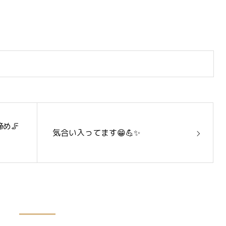
め🦵
気合い入ってます😁💪✨