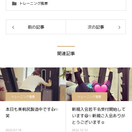
トレーニング風景
前の記事
次の記事
関連記事
トレーニング風景
トレーニング風景
本日も美桃尻製造中です👍✨
新規入会若干名受付開始して
笑
います😆✨新規ご入会ありが
とうございます☺️
2022.07.19
2022.12.12