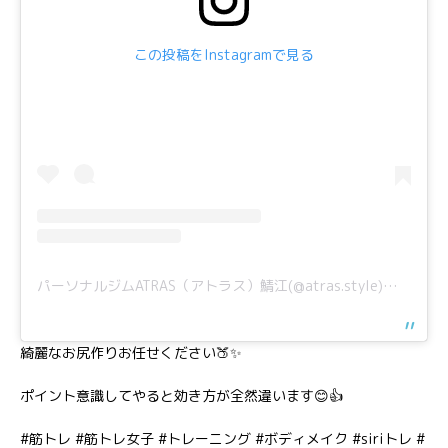
この投稿をInstagramで見る
パーソナルジムATRAS（アトラス）鯖江(@atras.style)がシェアした投稿
綺麗なお尻作りお任せください🍑✨
ポイント意識してやると効き方が全然違います😊👍
#筋トレ #筋トレ女子 #トレーニング #ボディメイク #siriトレ #