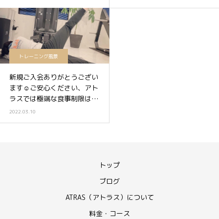
トレーニング風景
新規ご入会ありがとうござい
ます☺️ご安心ください、アト
ラスでは極端な食事制限は勧
めていません✋😊
2022.03.10
トップ
ブログ
ATRAS（アトラス）について
料金・コース