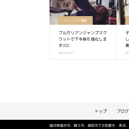
トレーニング風景
ブルガリアンジャンプスク
ワットで下半身を強化しま
す🏋️‍♀️✨
素
2023.04.17
20
トップ
ブログ
福井県福井市、鯖江市、越前市で女性磨き、美活、