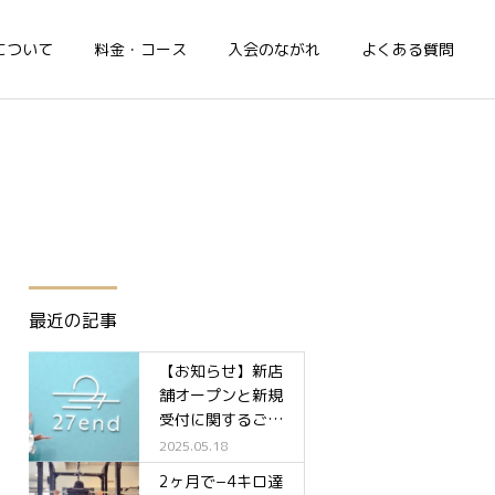
について
料金・コース
入会のながれ
よくある質問
最近の記事
【お知らせ】新店
舗オープンと新規
受付に関するご案
内✨
2025.05.18
2ヶ月で−4キロ達