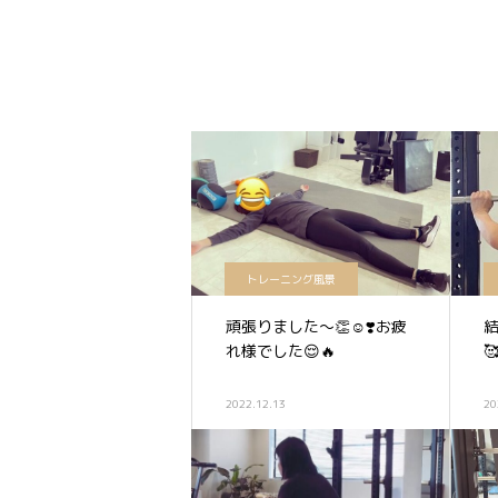
トレーニング風景
頑張りました〜👏☺️❣️お疲
れ様でした😌🔥

2022.12.13
20