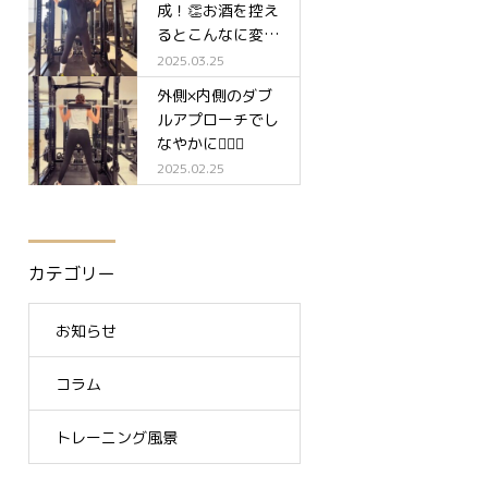
成！👏お酒を控え
るとこんなに変わ
る✨
2025.03.25
外側×内側のダブ
ルアプローチでし
なやかに🧘‍♀️✨
2025.02.25
カテゴリー
お知らせ
コラム
トレーニング風景