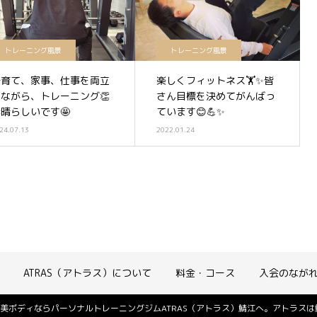
トレーニング風景
トレーニング風景
子育て、家事、仕事を両立
楽しくフィットネス🏋️✨皆
しながら、トレーニング👏
さん目標を決めてがんばっ
晴らしいです🤩
ています😊💪✨
24.07.13
2022.01.24
ATRAS（アトラス）について
料金・コース
入会のなが
美ボディならパーソナルトレーニングジムATRAS（アトラス）鯖江へ。アトラス