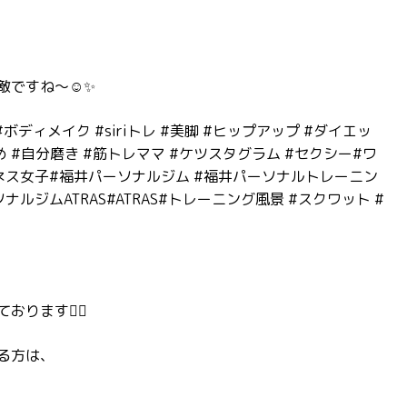
ですね〜☺️✨
゙ディメイク #siriトレ #美脚 #ヒップアップ #ダイエッ
き締め #自分磨き #筋トレママ #ケツスタグラム #セクシー#ワ
ス女子#福井パーソナルジム #福井パーソナルトレーニン
ナルジムATRAS#ATRAS#トレーニング風景 #スクワット #
ます🏋️‍♂️
る方は、