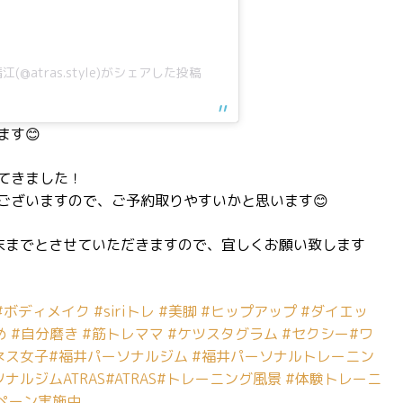
@atras.style)がシェアした投稿
す😊
てきました！
ございますので、ご予約取りやすいかと思います😊
末までとさせていただきますので、宜しくお願い致します
#ボディメイク
#siriトレ
#美脚
#ヒップアップ
#ダイエッ
め
#自分磨き
#筋トレママ
#ケツスタグラム
#セクシー
#ワ
ネス女子
#福井パーソナルジム
#福井パーソナルトレーニン
ナルジムATRAS
#ATRAS
#トレーニング風景
#体験トレーニ
ペーン実施中