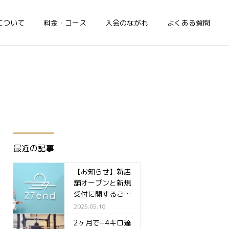
について
料金・コース
入会のながれ
よくある質問
最近の記事
【お知らせ】新店
舗オープンと新規
受付に関するご案
内✨
2025.05.18
2ヶ月で−4キロ達