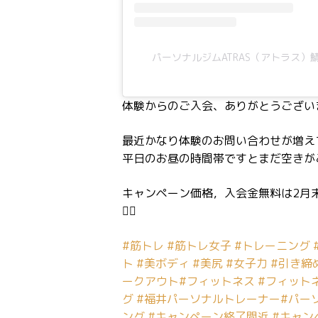
パーソナルジムATRAS（アトラス）鯖江(
体験からのご入会、ありがとうございま
最近かなり体験のお問い合わせが増え
平日のお昼の時間帯ですとまだ空きが
キャンペーン価格，入会金無料は2月
🙇‍♀️
#筋トレ
#筋トレ女子
#トレーニング
ト
#美ボディ
#美尻
#女子力
#引き締
ークアウト
#フィットネス
#フィット
グ
#福井パーソナルトレーナー
#パーソ
ング
#キャンペーン終了間近
#キャン