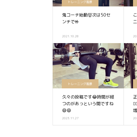
トレーニング風景
鬼コーチ始動👹次は50セ
ンチで🤟
2021.10.28
20
トレーニング風景
久々の投稿です😂時間が経
つのがあっという間ですね

😄😄
増
2023.11.27
20