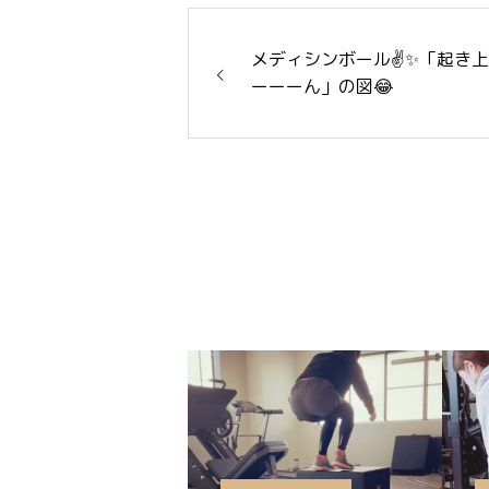
メディシンボール✌️✨「起き
ーーーん」の図😂