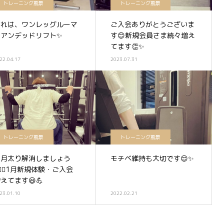
トレーニング風景
トレーニング風景
これは、ワンレッグルーマ
ご入会ありがとうございま
ニアンデッドリフト✨
す😊新規会員さま続々増え
てます👏✨
22.04.17
2023.07.31
トレーニング風景
トレーニング風景
正月太り解消しましょう
モチベ維持も大切です😌✨
️‍♂️✨1月新規体験・ご入会
えてます😃💪
23.01.10
2022.02.21