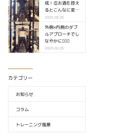
成！👏お酒を控え
るとこんなに変わ
る✨
2025.03.25
外側×内側のダブ
ルアプローチでし
なやかに🧘‍♀️✨
2025.02.25
カテゴリー
お知らせ
コラム
トレーニング風景