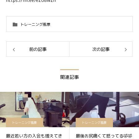
https://lin.ee/eZU8WZn
トレーニング風景
前の記事
次の記事
関連記事
トレーニング風景
トレーニング風景
最近若い方の入会も増えてき
最後お尻痛くて怒ってる🤣🤣