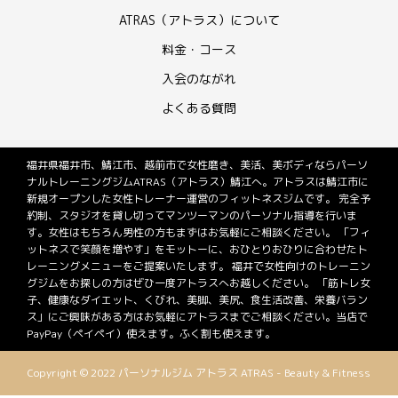
ATRAS（アトラス）について
料金・コース
入会のながれ
よくある質問
福井県福井市、鯖江市、越前市で女性磨き、美活、美ボディならパーソ
ナルトレーニングジムATRAS（アトラス）鯖江へ。アトラスは鯖江市に
新規オープンした女性トレーナー運営のフィットネスジムです。 完全予
約制、スタジオを貸し切ってマンツーマンのパーソナル指導を行いま
す。女性はもちろん男性の方もまずはお気軽にご相談ください。 「フィ
ットネスで笑顔を増やす」をモットーに、おひとりおひりに合わせたト
レーニングメニューをご提案いたします。 福井で女性向けのトレーニン
グジムをお探しの方はぜひ一度アトラスへお越しください。 「筋トレ女
子、健康なダイエット、くびれ、美脚、美尻、食生活改善、栄養バラン
ス」にご興味がある方はお気軽にアトラスまでご相談ください。当店で
PayPay（ペイペイ）使えます。ふく割も使えます。
Copyright © 2022 パーソナルジム アトラス ATRAS - Beauty & Fitness