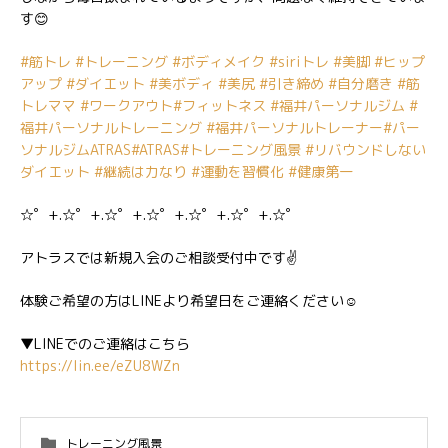
す😊
#筋トレ
#トレーニング
#ボディメイク
#siriトレ
#美脚
#ヒップ
アップ
#ダイエット
#美ボディ
#美尻
#引き締め
#自分磨き
#筋
トレママ
#ワークアウト
#フィットネス
#福井パーソナルジム
#
福井パーソナルトレーニング
#福井パーソナルトレーナー
#パー
ソナルジムATRAS
#ATRAS
#トレーニング風景
#リバウンドしない
ダイエット
#継続は力なり
#運動を習慣化
#健康第一
☆゜+.☆゜+.☆゜+.☆゜+.☆゜+.☆゜+.☆゜
アトラスでは新規入会のご相談受付中です✌️
体験ご希望の方はLINEより希望日をご連絡ください☺️
▼LINEでのご連絡はこちら
https://lin.ee/eZU8WZn
トレーニング風景