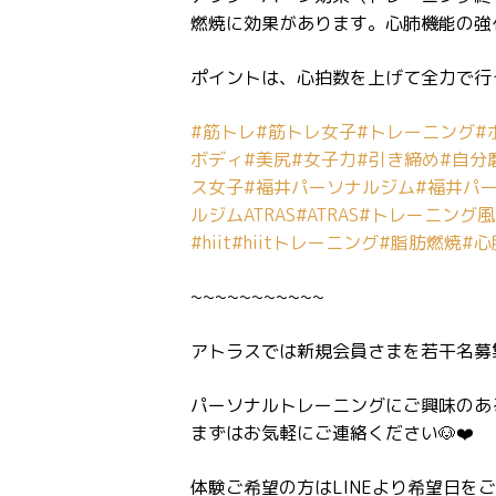
燃焼に効果があります。心肺機能の強化
ポイントは、心拍数を上げて全力で行うことです❤️
#筋トレ
#筋トレ女子
#トレーニング
#
ボディ
#美尻
#女子力
#引き締め
#自分
ス女子
#福井パーソナルジム
#福井パ
ルジムATRAS
#ATRAS
#トレーニング風
#hiit
#hiitトレーニング
#脂肪燃焼
#心
~~~~~~~~~~~
アトラスでは新規会員さまを若干名募集中し
パーソナルトレーニングにご興味のあ
まずはお気軽にご連絡ください🐶❤️
体験ご希望の方はLINEより希望日をご