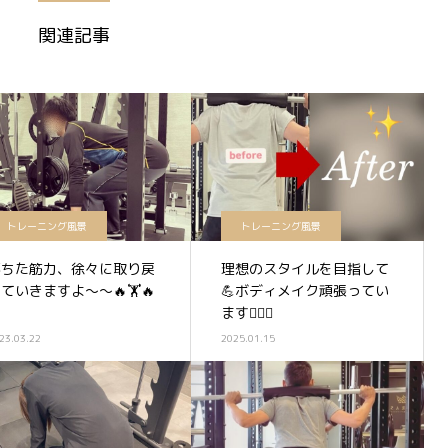
関連記事
トレーニング風景
トレーニング風景
落ちた筋力、徐々に取り戻
理想のスタイルを目指して
ていきますよ〜〜🔥🏋️🔥
💪ボディメイク頑張ってい
ます🏋️‍♀️✨
23.03.22
2025.01.15