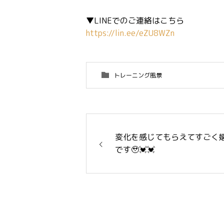
▼LINEでのご連絡はこちら
https://lin.ee/eZU8WZn
トレーニング風景
変化を感じてもらえてすごく
です🥹💓💓