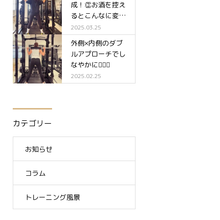
成！👏お酒を控え
るとこんなに変わ
る✨
2025.03.25
外側×内側のダブ
ルアプローチでし
なやかに🧘‍♀️✨
2025.02.25
カテゴリー
お知らせ
コラム
トレーニング風景