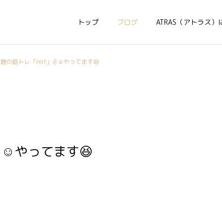
トップ
ブログ
ATRAS（アトラス）
題の筋トレ「HIIT」✌️☺️やってます😆
️☺️やってます😆