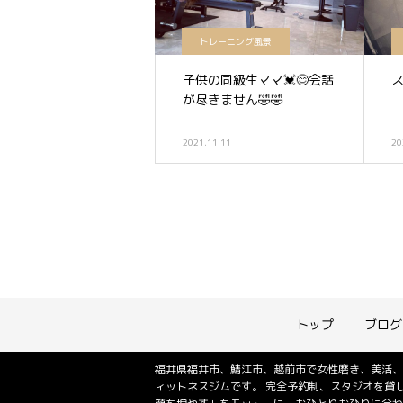
トレーニング風景
子供の同級生ママ💓😊会話
が尽きません🤣🤣
2021.11.11
20
トップ
ブログ
福井県福井市、鯖江市、越前市で女性磨き、美活、
ィットネスジムです。 完全予約制、スタジオを貸