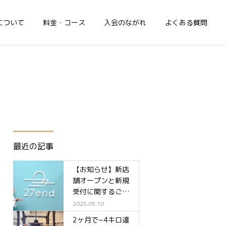
について
料金・コース
入会のながれ
よくある質問
最近の記事
【お知らせ】新店
舗オープンと新規
受付に関するご案
内✨
2025.05.18
2ヶ月で−4キロ達