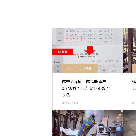
トレーニング風景
体重7kg減、体脂肪率も
6.7％減でした👏✨素敵で
し
す😄
2023.05.08
20