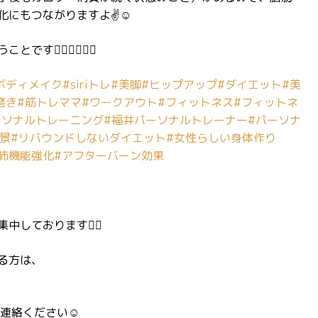
にもつながりますよ✌️☺️
‍🔥❤️‍🔥❤️‍🔥
ボディメイク
#siriトレ
#美脚
#ヒップアップ
#ダイエット
#美
磨き
#筋トレママ
#ワークアウト
#フィットネス
#フィットネ
ーソナルトレーニング
#福井パーソナルトレーナー
#パーソナ
景
#リバウンドしないダイエット
#女性らしい身体作り
肺機能強化
#アフターバーン効果
ております🏋️‍♂️
る方は、
連絡ください☺️