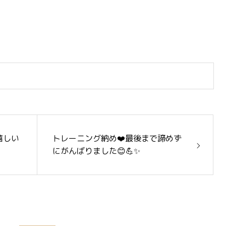
嬉しい
トレーニング納め❤️最後まで諦めず
にがんばりました😊💪✨