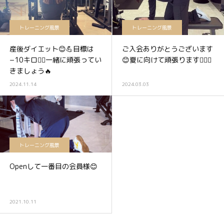
トレーニング風景
トレーニング風景
産後ダイエット😊💪目標は
ご入会ありがとうございます
−10キロ❤️‍🔥一緒に頑張ってい
😊夏に向けて頑張ります🏋️‍♀️✨
きましょう🔥
2024.11.14
2024.03.03
トレーニング風景
Openして一番目の会員様😊
2021.10.11