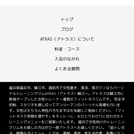
トップ
ブログ
ATRAS（アトラス）について
料金・コース
入会のながれ
よくある質問
福井県福井市、鯖江市、越前市で女性磨き、美活、美ボディならパーソ
ナルトレーニングジムATRAS（アトラス）鯖江へ。アトラスは鯖江市に
新規オープンした女性トレーナー運営のフィットネスジムです。 完全予
約制、スタジオを貸し切ってマンツーマンのパーソナル指導を行いま
す。女性はもちろん男性の方もまずはお気軽にご相談ください。 「フィ
ットネスで笑顔を増やす」をモットーに、おひとりおひりに合わせたト
レーニングメニューをご提案いたします。 福井で女性向けのトレーニン
グジムをお探しの方はぜひ一度アトラスへお越しください。 「筋トレ女
子、健康なダイエット、くびれ、美脚、美尻、食生活改善、栄養バラン