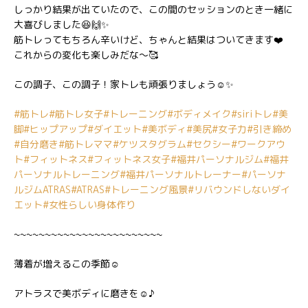
しっかり結果が出ていたので、この間のセッションのとき一緒に
大喜びしました😆🙌✨
筋トレってもちろん辛いけど、ちゃんと結果はついてきます❤️
これからの変化も楽しみだな〜🥰
この調子、この調子！家トレも頑張りましょう☺️✨
#筋トレ
#筋トレ女子
#トレーニング
#ボディメイク
#siriトレ
#美
脚
#ヒップアップ
#ダイエット
#美ボディ
#美尻
#女子力
#引き締め
#自分磨き
#筋トレママ
#ケツスタグラム
#セクシー
#ワークアウ
ト
#フィットネス
#フィットネス女子
#福井パーソナルジム
#福井
パーソナルトレーニング
#福井パーソナルトレーナー
#パーソナ
ルジムATRAS
#ATRAS
#トレーニング風景
#リバウンドしないダイ
エット
#女性らしい身体作り
~~~~~~~~~~~~~~~~~~~~~~~~
薄着が増えるこの季節☺️
アトラスで美ボディに磨きを☺️♪