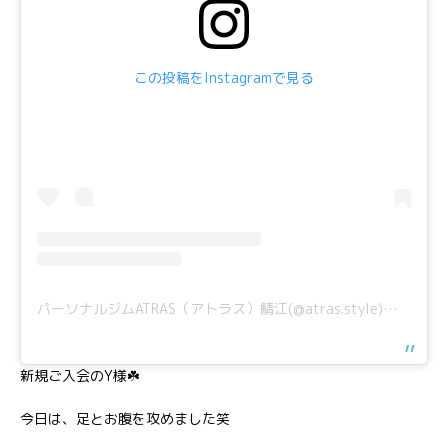
この投稿をInstagramで見る
パーソナルジムATRAS（アトラス）鯖江(@atras.style)がシェアした投稿
新規ご入会のY様☘️
今日は、足とお腹を攻めました笑