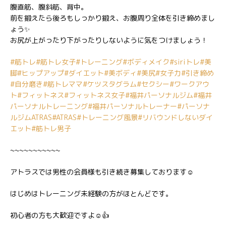
腹直筋、腹斜筋、背中。
前を鍛えたら後ろもしっかり鍛え、お腹周り全体を引き締めまし
ょう✨
お尻が上がったり下がったりしないように気をつけましょう！
#筋トレ
#筋トレ女子
#トレーニング
#ボディメイク
#siriトレ
#美
脚
#ヒップアップ
#ダイエット
#美ボディ
#美尻
#女子力
#引き締め
#自分磨き
#筋トレママ
#ケツスタグラム
#セクシー
#ワークアウ
ト
#フィットネス
#フィットネス女子
#福井パーソナルジム
#福井
パーソナルトレーニング
#福井パーソナルトレーナー
#パーソナ
ルジムATRAS
#ATRAS
#トレーニング風景
#リバウンドしないダイ
エット
#筋トレ男子
~~~~~~~~~~~
アトラスでは男性の会員様も引き続き募集しております☺️
はじめはトレーニング未経験の方がほとんどです。
初心者の方も大歓迎ですよ☺️👍