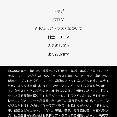
トップ
ブログ
ATRAS（アトラス）について
料金・コース
入会のながれ
よくある質問
福井県福井市、鯖江市、越前市で女性磨き、美活、美ボディならパーソ
ナルトレーニングジムATRAS（アトラス）鯖江へ。アトラスは鯖江市に
新規オープンした女性トレーナー運営のフィットネスジムです。 完全予
約制、スタジオを貸し切ってマンツーマンのパーソナル指導を行いま
す。女性はもちろん男性の方もまずはお気軽にご相談ください。 「フィ
ットネスで笑顔を増やす」をモットーに、おひとりおひりに合わせたト
レーニングメニューをご提案いたします。 福井で女性向けのトレーニン
グジムをお探しの方はぜひ一度アトラスへお越しください。 「筋トレ女
子、健康なダイエット、くびれ、美脚、美尻、食生活改善、栄養バラン
ス」にご興味がある方はお気軽にアトラスまでご相談ください。当店で