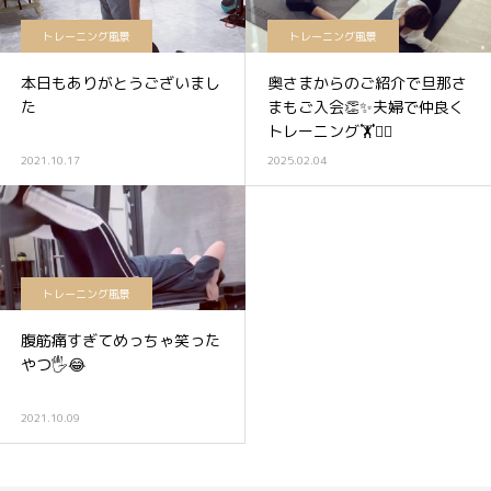
トレーニング風景
トレーニング風景
本日もありがとうございまし
奥さまからのご紹介で旦那さ
た
まもご入会👏✨夫婦で仲良く
トレーニング🏋️🏋️‍♂️
2021.10.17
2025.02.04
トレーニング風景
腹筋痛すぎてめっちゃ笑った
やつ🖐😂
2021.10.09