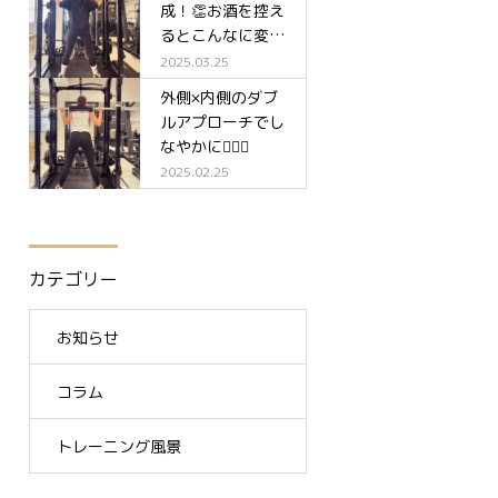
成！👏お酒を控え
るとこんなに変わ
る✨
2025.03.25
外側×内側のダブ
ルアプローチでし
なやかに🧘‍♀️✨
2025.02.25
カテゴリー
お知らせ
コラム
トレーニング風景