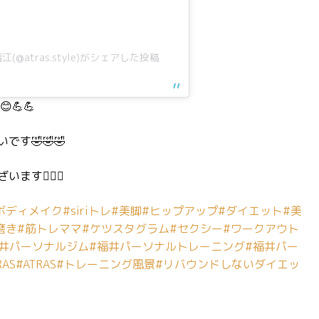
@atras.style)がシェアした投稿
💪💪
す🤣🤣🤣
す🙇‍♀️✨
ボディメイク
#siriトレ
#美脚
#ヒップアップ
#ダイエット
#美
磨き
#筋トレママ
#ケツスタグラム
#セクシー
#ワークアウト
福井パーソナルジム
#福井パーソナルトレーニング
#福井パー
AS
#ATRAS
#トレーニング風景
#リバウンドしないダイエッ