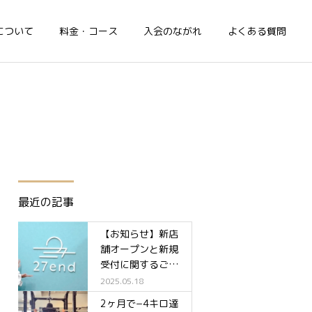
について
料金・コース
入会のながれ
よくある質問
最近の記事
【お知らせ】新店
舗オープンと新規
受付に関するご案
内✨
2025.05.18
2ヶ月で−4キロ達