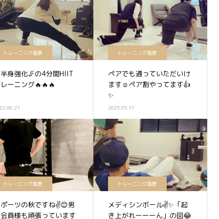
トレーニング風景
トレーニング風景
半身強化🦵の4分間HIIT
ペアでも通っていただいけ
レーニング🔥🔥🔥
ます☺️ペア割やってます👍
✨
22.06.27
2023.05.17
トレーニング風景
トレーニング風景
ポーツの秋ですね✌️😊男
メディシンボール✌️✨「起
性会員様も頑張っています
き上がれーーーん」の図😂