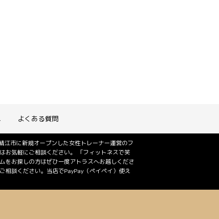
れ
よくある質問
は鯖江市に新規オープンした女性トレーナー運営のフ
はお気軽にご相談ください。 「フィットネスで笑
ジムをお探しの方はぜひ一度アトラスへお越しくださ
相談ください。当店でPayPay（ペイペイ）使え