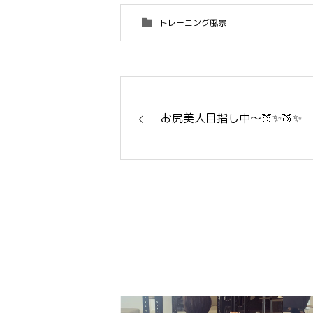
トレーニング風景
お尻美人目指し中〜🍑✨🍑✨