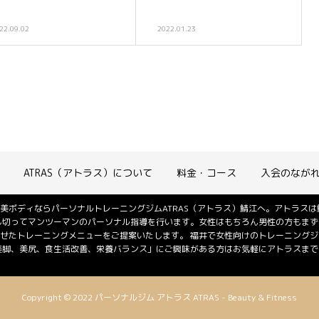
22.09.02
2022.01.23
ATRAS（アトラス）について
料金・コース
入会のなが
美ボディならパーソナルトレーニングジムATRAS（アトラス）鯖江へ。アトラス
し切ってマンツーマンのパーソナル指導を行います。女性はもちろん男性の方もまず
せたトレーニングメニューをご提案いたします。 福井で女性向けのトレーニング
美脚、美尻、食生活改善、栄養バランス」にご興味がある方はお気軽にアトラスまでご
Copyright © 2022 パーソナルジム アトラス ATRAS - Beauty & Fitness