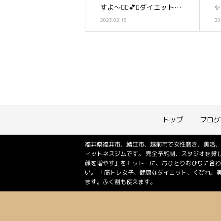
すよ〜👰‍♀️💕✨ダイエット計
✨
画開始🏋️‍♀️
2023.02.16
20
トップ
ブログ
福井県福井市、鯖江市、越前市で女性磨き、美活、
ィットネスジムです。 完全予約制、スタジオを貸
顔を増やす」をモットーに、おひとりおひりに合わ
い。 「筋トレ女子、健康なダイエット、くびれ、
ます。ふく割も使えます。