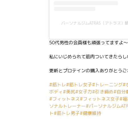
パーソナルジムATRAS（アトラス）鯖江(
50代男性の会員様も頑張ってますよ〜😊
私にいじめられて筋肉ついてきたらしいで
更新とプロテインの購入ありがとうございま
#筋トレ
#筋トレ女子
#トレーニング
#
ボディ
#美尻
#女子力
#引き締め
#自分
#フィットネス
#フィットネス女子
#
ソナルトレーナー
#パーソナルジムATR
ト
#筋トレ男子
#健康維持