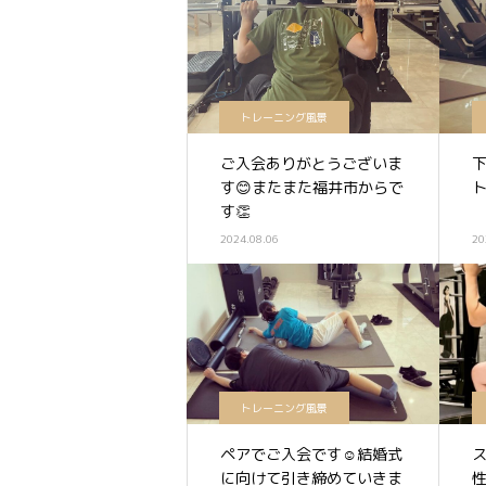
トレーニング風景
ご入会ありがとうございま
下
す😊またまた福井市からで
ト
す👏
2024.08.06
20
トレーニング風景
ペアでご入会です☺️結婚式
ス
に向けて引き締めていきま