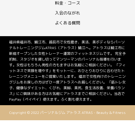
料金・コース
入会のながれ
よくある質問
福井県福井市、鯖江市、越前市で女性磨き、美活、美ボディならパーソ
ナルトレーニングジムATRAS（アトラス）鯖江へ。アトラスは鯖江市に
新規オープンした女性トレーナー運営のフィットネスジムです。 完全予
約制、スタジオを貸し切ってマンツーマンのパーソナル指導を行いま
す。女性はもちろん男性の方もまずはお気軽にご相談ください。 「フィ
ットネスで笑顔を増やす」をモットーに、おひとりおひりに合わせたト
レーニングメニューをご提案いたします。 福井で女性向けのトレーニン
グジムをお探しの方はぜひ一度アトラスへお越しください。 「筋トレ女
子、健康なダイエット、くびれ、美脚、美尻、食生活改善、栄養バラン
ス」にご興味がある方はお気軽にアトラスまでご相談ください。当店で
PayPay（ペイペイ）使えます。ふく割も使えます。
Copyright © 2022 パーソナルジム アトラス ATRAS - Beauty & Fitness