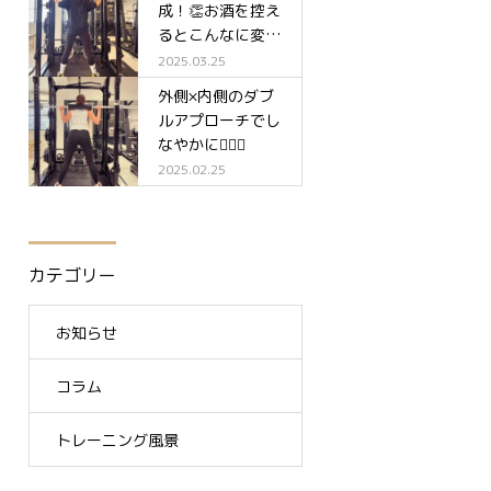
成！👏お酒を控え
るとこんなに変わ
る✨
2025.03.25
外側×内側のダブ
ルアプローチでし
なやかに🧘‍♀️✨
2025.02.25
カテゴリー
お知らせ
コラム
トレーニング風景