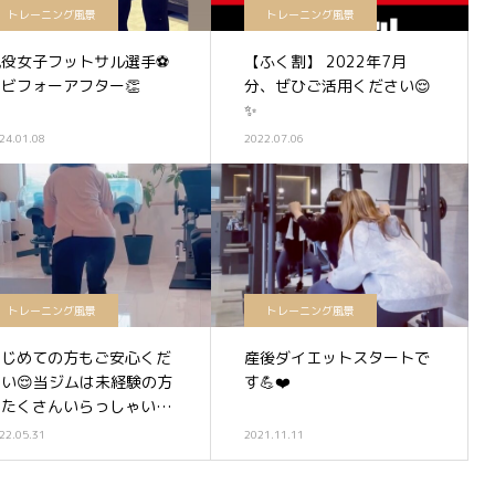
トレーニング風景
トレーニング風景
現役女子フットサル選手⚽️
【ふく割】 2022年7月
のビフォーアフター👏
分、ぜひご活用ください😌
✨
24.01.08
2022.07.06
トレーニング風景
トレーニング風景
はじめての方もご安心くだ
産後ダイエットスタートで
さい😌当ジムは未経験の方
す💪❤️
もたくさんいらっしゃいま
👍✨
22.05.31
2021.11.11