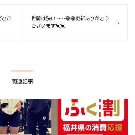
ぜひご
世間は狭い〜〜😁😁更新ありがとう
ございます💓💓
関連記事