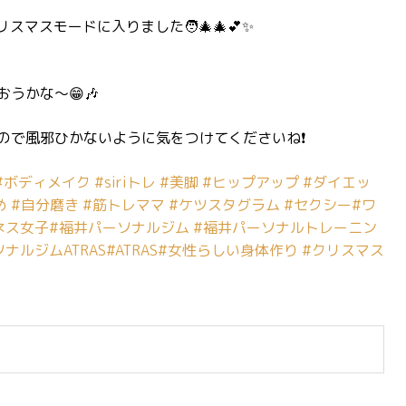
リスマスモードに入りました🧑‍🎄🎄💕✨
うかな〜😁🎶
で風邪ひかないように気をつけてくださいね❗️
#ボディメイク
#siriトレ
#美脚
#ヒップアップ
#ダイエッ
め
#自分磨き
#筋トレママ
#ケツスタグラム
#セクシー
#ワ
ネス女子
#福井パーソナルジム
#福井パーソナルトレーニン
ナルジムATRAS
#ATRAS
#女性らしい身体作り
#クリスマス