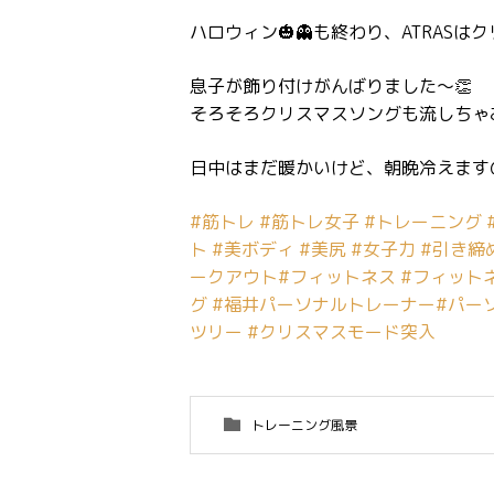
ハロウィン🎃👻も終わり、ATRASはク
息子が飾り付けがんばりました〜👏
そろそろクリスマスソングも流しちゃお
日中はまだ暖かいけど、朝晩冷えますの
#筋トレ
#筋トレ女子
#トレーニング
ト
#美ボディ
#美尻
#女子力
#引き締
ークアウト
#フィットネス
#フィット
グ
#福井パーソナルトレーナー
#パーソ
ツリー
#クリスマスモード突入
トレーニング風景