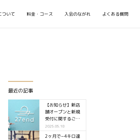
について
料金・コース
入会のながれ
よくある質問
最近の記事
【お知らせ】新店
舗オープンと新規
受付に関するご案
内✨
2025.05.18
2ヶ月で−4キロ達