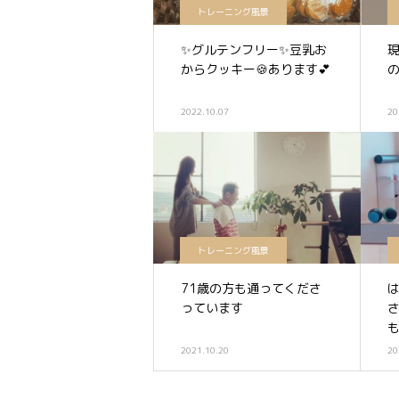
トレーニング風景
✨グルテンフリー✨豆乳お
からクッキー🍪あります💕
2022.10.07
20
トレーニング風景
71歳の方も通ってくださ
っています
す
2021.10.20
20