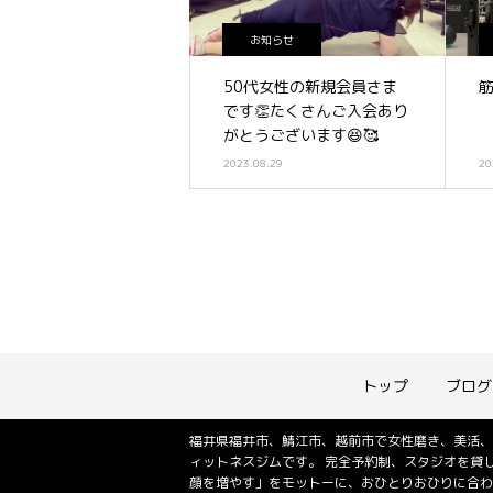
お知らせ
50代女性の新規会員さま
です👏たくさんご入会あり
がとうございます😆🥰
2023.08.29
20
トップ
ブログ
福井県福井市、鯖江市、越前市で女性磨き、美活、
ィットネスジムです。 完全予約制、スタジオを貸
顔を増やす」をモットーに、おひとりおひりに合わ