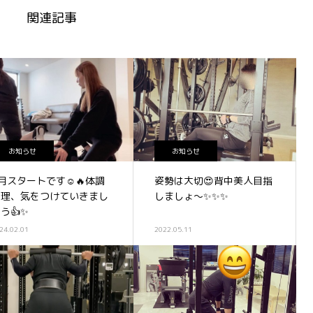
関連記事
お知らせ
お知らせ
月スタートです☺️🔥体調
姿勢は大切😍背中美人目指
管理、気をつけていきまし
しましょ〜✨✨✨
う👍✨
24.02.01
2022.05.11