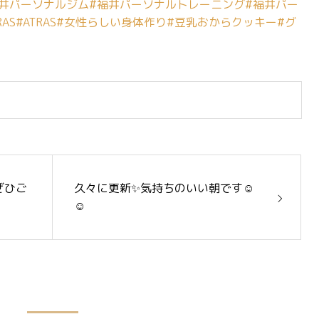
福井パーソナルジム
#福井パーソナルトレーニング
#福井パー
AS
#ATRAS
#女性らしい身体作り
#豆乳おからクッキー
#グ
ぜひご
久々に更新✨気持ちのいい朝です☺️
☺️