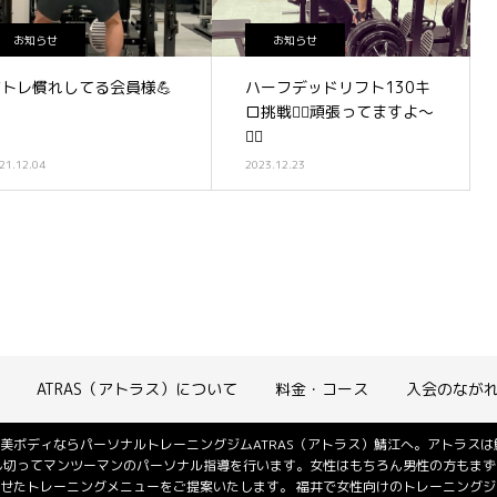
お知らせ
お知らせ
筋トレ慣れしてる会員様💪
ハーフデッドリフト130キ
ロ挑戦❤️‍🔥頑張ってますよ〜
🏋️‍♀️
21.12.04
2023.12.23
ATRAS（アトラス）について
料金・コース
入会のなが
美ボディならパーソナルトレーニングジムATRAS（アトラス）鯖江へ。アトラス
し切ってマンツーマンのパーソナル指導を行います。女性はもちろん男性の方もまず
せたトレーニングメニューをご提案いたします。 福井で女性向けのトレーニング