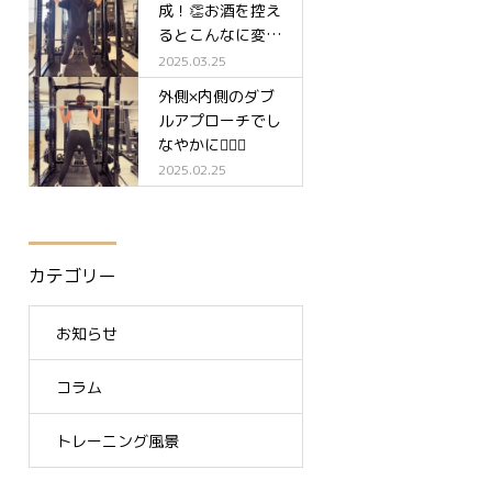
成！👏お酒を控え
るとこんなに変わ
る✨
2025.03.25
外側×内側のダブ
ルアプローチでし
なやかに🧘‍♀️✨
2025.02.25
カテゴリー
お知らせ
コラム
トレーニング風景