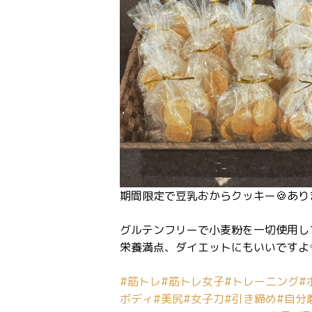
期間限定で豆乳おからクッキー🍪あり
グルテンフリーで小麦粉を一切使用し
栄養満点、ダイエットにもいいですよ
#筋トレ
#筋トレ女子
#トレーニング
#
ボディ
#美尻
#女子力
#引き締め
#自分