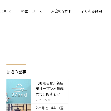
について
料金・コース
入会のながれ
よくある質問
最近の記事
【お知らせ】新店
舗オープンと新規
受付に関するご案
内✨
2025.05.18
2ヶ月で−4キロ達