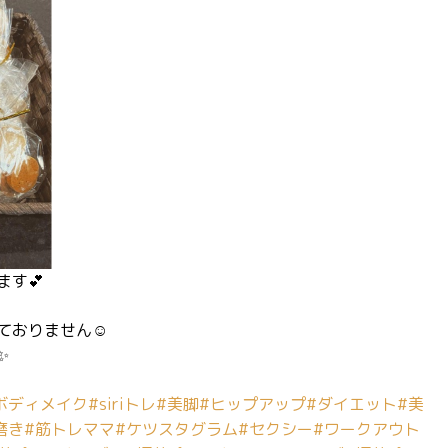
ます💕
ておりません☺️
✨
ボディメイク
#siriトレ
#美脚
#ヒップアップ
#ダイエット
#美
磨き
#筋トレママ
#ケツスタグラム
#セクシー
#ワークアウト