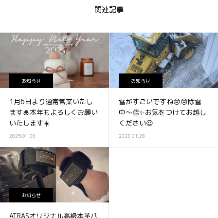
関連記事
お知らせ
お知らせ
1月6日より通常営業いたし
雪がすごいですね😢😢除雪
ます🎍本年もよろしくお願い
中〜👏✨お気をつけてお越し
いたします☀️
ください😌
2025.01.06
2023.01.28
お知らせ
ATRASオリジナル高級本革パ