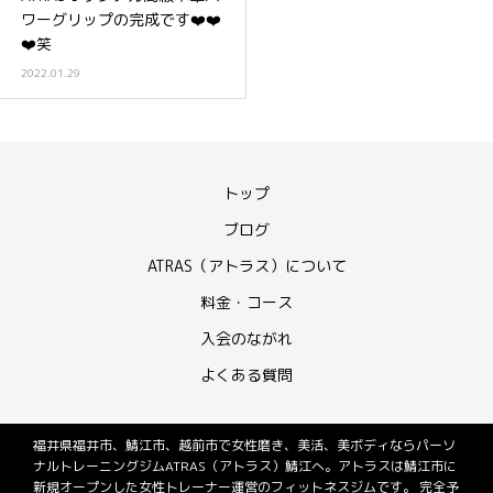
ワーグリップの完成です❤️❤️
❤️笑
2022.01.29
トップ
ブログ
ATRAS（アトラス）について
料金・コース
入会のながれ
よくある質問
福井県福井市、鯖江市、越前市で女性磨き、美活、美ボディならパーソ
ナルトレーニングジムATRAS（アトラス）鯖江へ。アトラスは鯖江市に
新規オープンした女性トレーナー運営のフィットネスジムです。 完全予