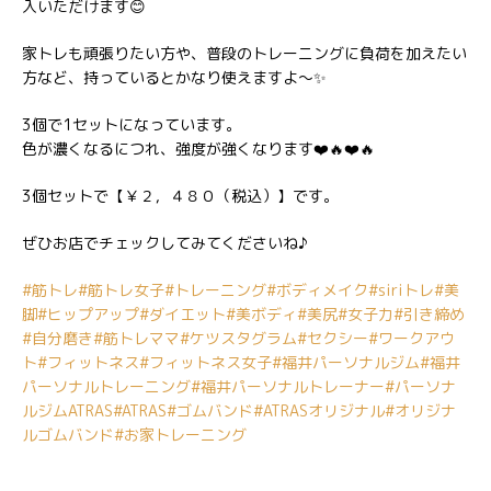
入いただけます😊
家トレも頑張りたい方や、普段のトレーニングに負荷を加えたい
方など、持っているとかなり使えますよ〜✨
3個で1セットになっています。
色が濃くなるにつれ、強度が強くなります❤️🔥❤️🔥
3個セットで【￥２，４８０（税込）】です。
ぜひお店でチェックしてみてくださいね♪
#筋トレ
#筋トレ女子
#トレーニング
#ボディメイク
#siriトレ
#美
脚
#ヒップアップ
#ダイエット
#美ボディ
#美尻
#女子力
#引き締め
#自分磨き
#筋トレママ
#ケツスタグラム
#セクシー
#ワークアウ
ト
#フィットネス
#フィットネス女子
#福井パーソナルジム
#福井
パーソナルトレーニング
#福井パーソナルトレーナー
#パーソナ
ルジムATRAS
#ATRAS
#ゴムバンド
#ATRASオリジナル
#オリジナ
ルゴムバンド
#お家トレーニング