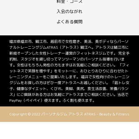
料金・コース
入会のながれ
よくある質問
福井県福井市、鯖江市、越前市で女性磨き、美活、美ボディならパーソ
ナルトレーニングジムATRAS（アトラス）鯖江へ。アトラスは鯖江市に
新規オープンした女性トレーナー運営のフィットネスジムです。 完全予
約制、スタジオを貸し切ってマンツーマンのパーソナル指導を行いま
す。女性はもちろん男性の方もまずはお気軽にご相談ください。 「フィ
ットネスで笑顔を増やす」をモットーに、おひとりおひりに合わせたト
レーニングメニューをご提案いたします。 福井で女性向けのトレーニン
グジムをお探しの方はぜひ一度アトラスへお越しください。 「筋トレ女
子、健康なダイエット、くびれ、美脚、美尻、食生活改善、栄養バラン
ス」にご興味がある方はお気軽にアトラスまでご相談ください。当店で
PayPay（ペイペイ）使えます。ふく割も使えます。
Copyright © 2022 パーソナルジム アトラス ATRAS - Beauty & Fitness