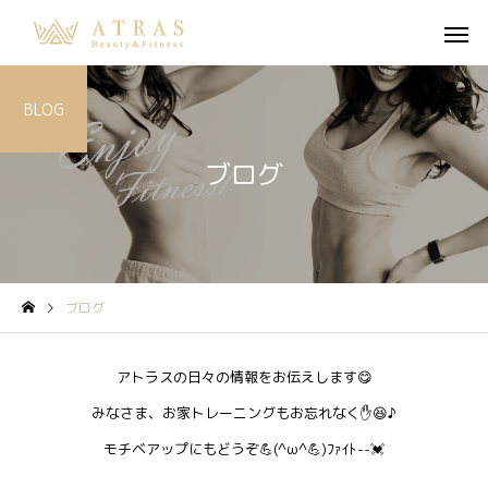
BLOG
ブログ
ブログ
アトラスの日々の情報をお伝えします😋
みなさま、お家トレーニングもお忘れなく✋😆♪
モチベアップにもどうぞ💪(^ω^💪)ﾌｧｲﾄ--💓