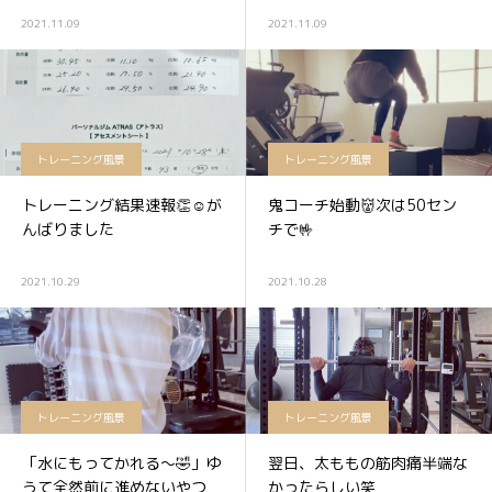
2021.11.09
2021.11.09
トレーニング風景
トレーニング風景
トレーニング結果速報👏☺が
鬼コーチ始動👹次は50セン
んばりました
チで🤟
2021.10.29
2021.10.28
トレーニング風景
トレーニング風景
「水にもってかれる〜🤣」ゆ
翌日、太ももの筋肉痛半端な
うて全然前に進めないやつ
かったらしい笑