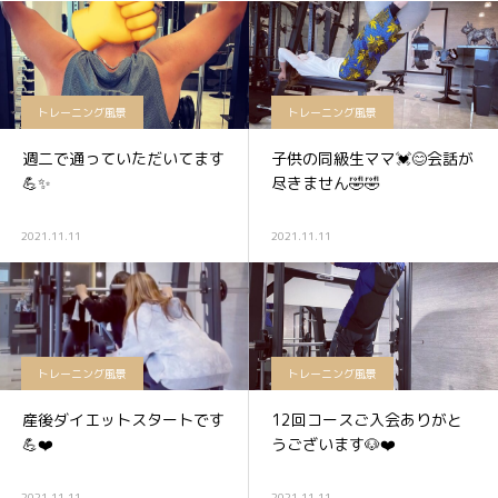
トレーニング風景
トレーニング風景
週二で通っていただいてます
子供の同級生ママ💓😊会話が
💪✨
尽きません🤣🤣
2021.11.11
2021.11.11
トレーニング風景
トレーニング風景
産後ダイエットスタートです
12回コースご入会ありがと
💪❤️
うございます🐶❤️
2021.11.11
2021.11.11