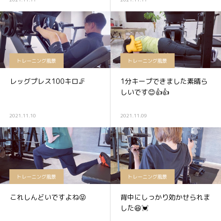
トレーニング風景
トレーニング風景
レッグプレス100キロ🦵
1分キープできました素晴ら
しいです😊👍👍
2021.11.10
2021.11.09
トレーニング風景
トレーニング風景
これしんどいですよね😝
背中にしっかり効かせられま
した😆💓