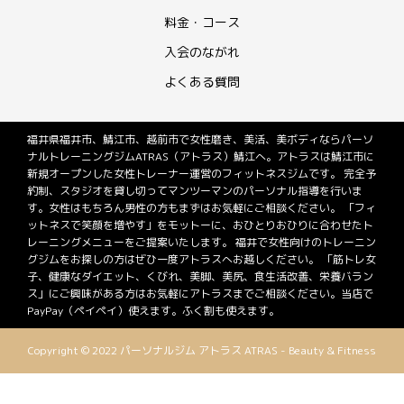
料金・コース
入会のながれ
よくある質問
福井県福井市、鯖江市、越前市で女性磨き、美活、美ボディならパーソ
ナルトレーニングジムATRAS（アトラス）鯖江へ。アトラスは鯖江市に
新規オープンした女性トレーナー運営のフィットネスジムです。 完全予
約制、スタジオを貸し切ってマンツーマンのパーソナル指導を行いま
す。女性はもちろん男性の方もまずはお気軽にご相談ください。 「フィ
ットネスで笑顔を増やす」をモットーに、おひとりおひりに合わせたト
レーニングメニューをご提案いたします。 福井で女性向けのトレーニン
グジムをお探しの方はぜひ一度アトラスへお越しください。 「筋トレ女
子、健康なダイエット、くびれ、美脚、美尻、食生活改善、栄養バラン
ス」にご興味がある方はお気軽にアトラスまでご相談ください。当店で
PayPay（ペイペイ）使えます。ふく割も使えます。
Copyright © 2022 パーソナルジム アトラス ATRAS - Beauty & Fitness