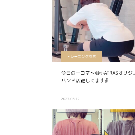
トレーニング風景
今日の一コマ〜😄✨ATRASオリジ
バンド活躍してます✌️
2023.06.12