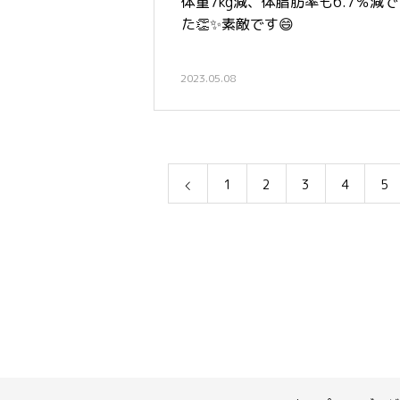
体重7kg減、体脂肪率も6.7％減
た👏✨素敵です😄
2023.05.08
1
2
3
4
5