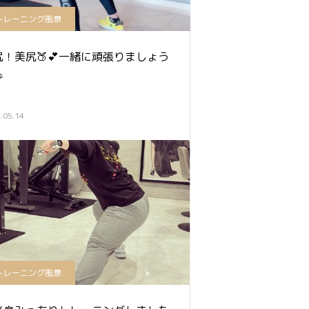
トレーニング風景
尻！美尻🍑💕一緒に頑張りましょう

.05.14
トレーニング風景