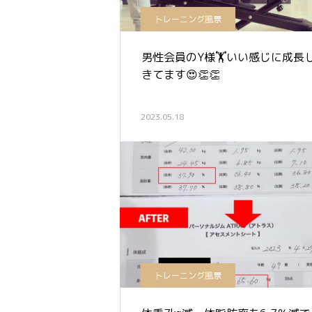
トレーニング風景
男性会員のY様🏋️いい感じに成長
きてます😍👏👏
2023.05.18
トレーニング風景