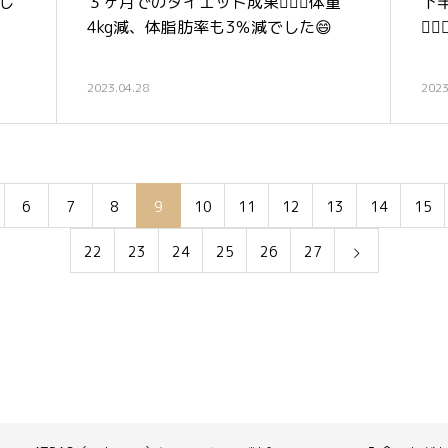
でし
３ヶ月でのダイエット成果🏋️‍♀️✨体重
下
4kg減、体脂肪率も3％減でした😄
🏋
2023.04.28
2023
6
7
8
9
10
11
12
13
14
15
22
23
24
25
26
27