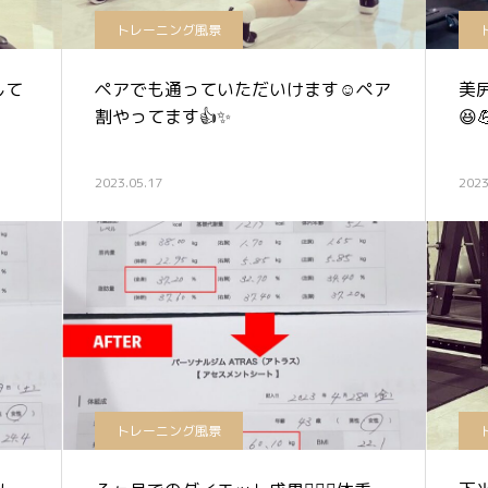
トレーニング風景
して
ペアでも通っていただいけます☺️ペア
美
割やってます👍✨
😆
2023.05.17
2023
トレーニング風景