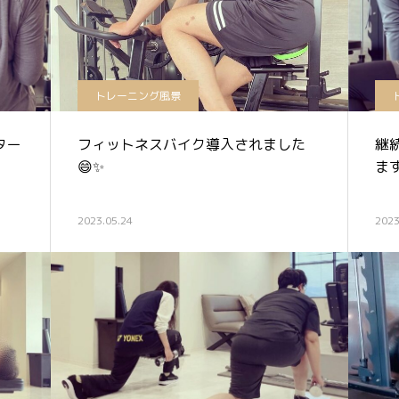
トレーニング風景
ター
フィットネスバイク導入されました
継続
😄✨
ます
2023.05.24
2023