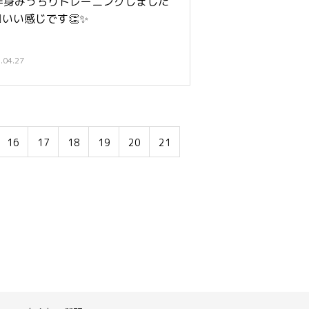
半身みっちりトレーニングしました
️‍♀️🔥いい感じです👏✨
.04.27
16
17
18
19
20
21