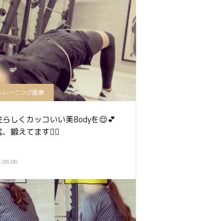
トレーニング風景
らしくカッコいい美Bodyを😌💕
、鍛えてます🏋️‍♀️
.06.06