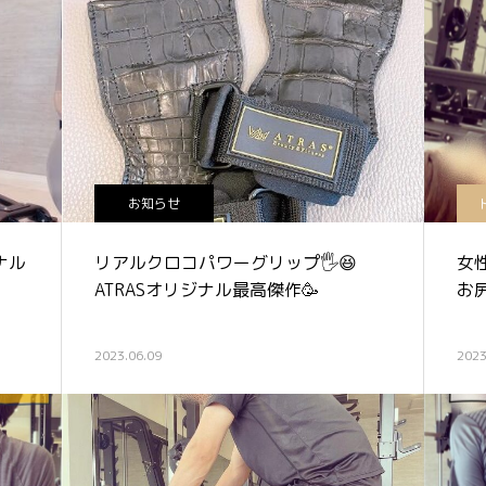
お知らせ
ナル
リアルクロコパワーグリップ🖐️😆
女性
ATRASオリジナル最高傑作🥳
お尻
2023.06.09
2023