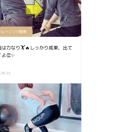
トレーニング風景
は力なり🏋️🔥しっかり成果、出て
よ👏✨
.05.22