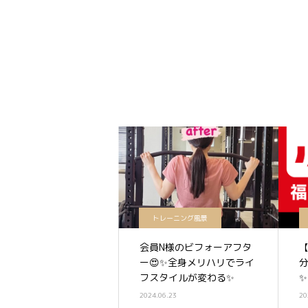
トレーニング風景
会員N様のビフォーアフタ
【
ー😍✨全身メリハリでライ
フスタイルが変わる✨
✨
2024.06.23
20