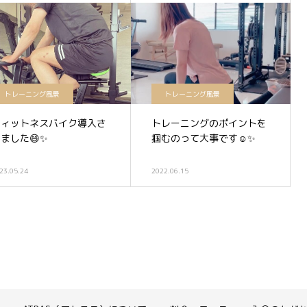
トレーニング風景
トレーニング風景
フィットネスバイク導入さ
トレーニングのポイントを
ました😄✨
掴むのって大事です☺️✨
23.05.24
2022.06.15