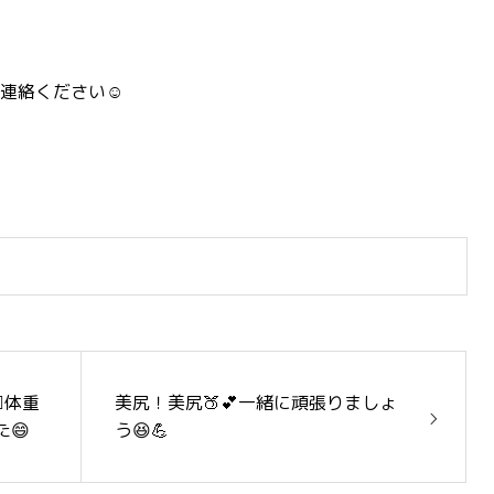
連絡ください☺️
✨体重
美尻！美尻🍑💕一緒に頑張りましょ
😄
う😆💪