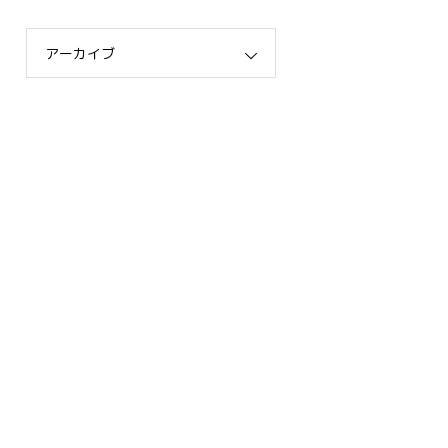
アーカイブ