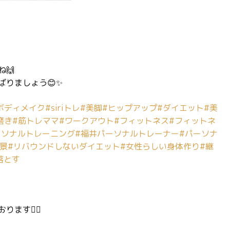
🙌
りましょう😊✨
ボディメイク
#siriトレ
#美脚
#ヒップアップ
#ダイエット
#美
磨き
#筋トレママ
#ワークアウト
#フィットネス
#フィットネ
ーソナルトレーニング
#福井パーソナルトレーナー
#パーソナ
景
#リバウンドしないダイエット
#女性らしい身体作り
#継
落とす
す🏋️‍♂️