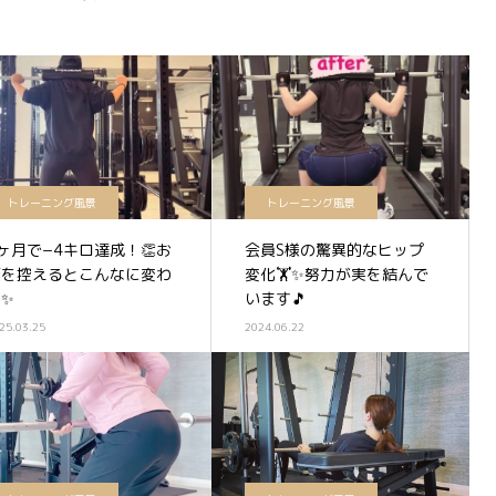
トレーニング風景
トレーニング風景
ヶ月で−4キロ達成！👏お
会員S様の驚異的なヒップ
酒を控えるとこんなに変わ
変化🏋️✨努力が実を結んで
る✨
います🎵
25.03.25
2024.06.22