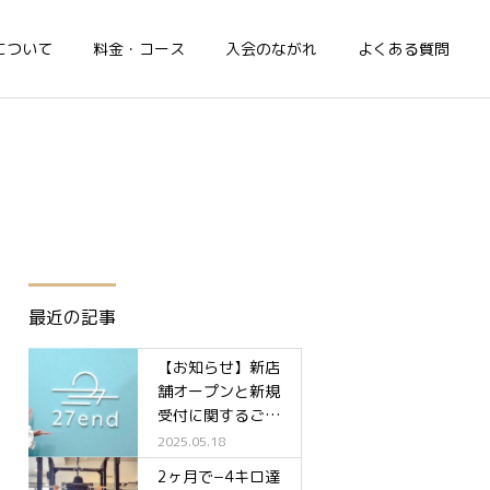
について
料金・コース
入会のながれ
よくある質問
最近の記事
【お知らせ】新店
舗オープンと新規
受付に関するご案
内✨
2025.05.18
2ヶ月で−4キロ達