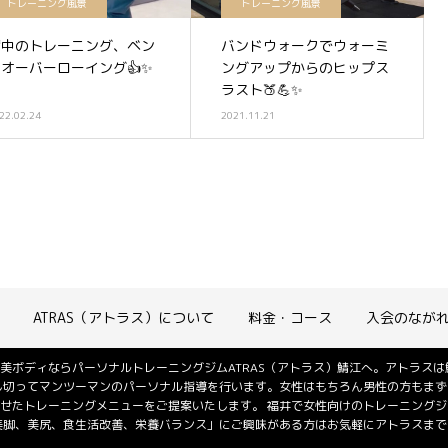
トレーニング風景
トレーニング風景
背中のトレーニング、ベン
バンドウォークでウォーミ
トオーバーローイング👍✨
ングアップからのヒップス
ラスト🍑💪✨
22.02.24
2021.11.21
ATRAS（アトラス）について
料金・コース
入会のなが
美ボディならパーソナルトレーニングジムATRAS（アトラス）鯖江へ。アトラス
し切ってマンツーマンのパーソナル指導を行います。女性はもちろん男性の方もまず
せたトレーニングメニューをご提案いたします。 福井で女性向けのトレーニング
美脚、美尻、食生活改善、栄養バランス」にご興味がある方はお気軽にアトラスまでご