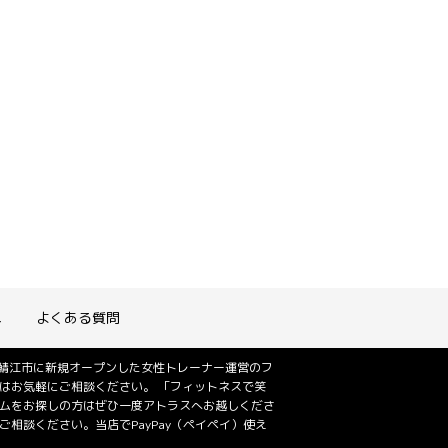
れ
よくある質問
は鯖江市に新規オープンした女性トレーナー運営のフ
はお気軽にご相談ください。 「フィットネスで笑
ジムをお探しの方はぜひ一度アトラスへお越しくださ
相談ください。当店でPayPay（ペイペイ）使え