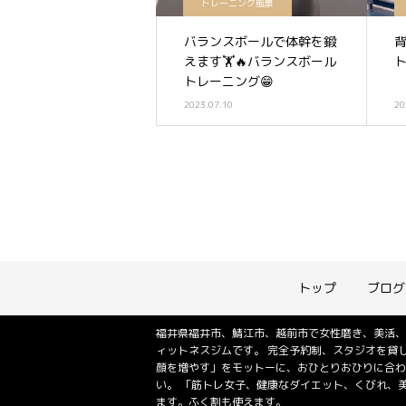
トレーニング風景
バランスボールで体幹を鍛
えます🏋️🔥バランスボール
トレーニング😁
2023.07.10
20
トップ
ブログ
福井県福井市、鯖江市、越前市で女性磨き、美活、
ィットネスジムです。 完全予約制、スタジオを貸
顔を増やす」をモットーに、おひとりおひりに合わ
い。 「筋トレ女子、健康なダイエット、くびれ、
ます。ふく割も使えます。