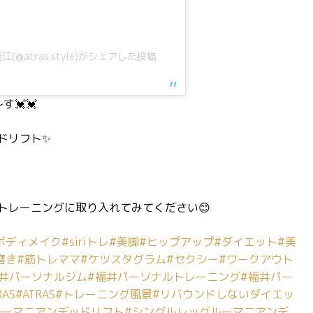
@atras.style)がシェアした投稿
💓💓
ドリフト✨
トレーニングに取り入れてみてください😊
ボディメイク
#siriトレ
#美脚
#ヒップアップ
#ダイエット
#美
磨き
#筋トレママ
#ケツスタグラム
#セクシー
#ワークアウト
福井パーソナルジム
#福井パーソナルトレーニング
#福井パー
AS
#ATRAS
#トレーニング風景
#リバウンドしないダイエッ
ルーマニアンデッドリフト
#シングルレッグルーマニアンデ