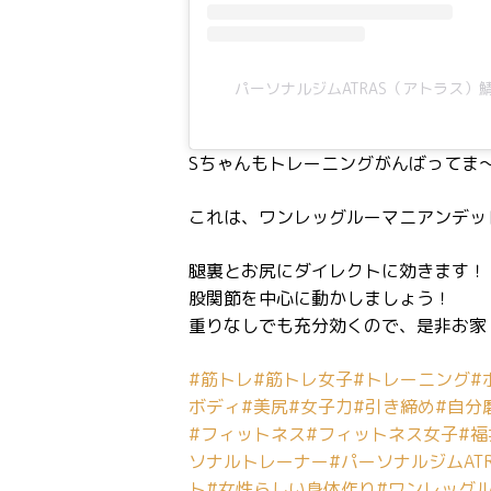
パーソナルジムATRAS（アトラス）鯖江(
Sちゃんもトレーニングがんばってま〜す
これは、ワンレッグルーマニアンデッ
腿裏とお尻にダイレクトに効きます！
股関節を中心に動かしましょう！
重りなしでも充分効くので、是非お家
#筋トレ
#筋トレ女子
#トレーニング
#
ボディ
#美尻
#女子力
#引き締め
#自分
#フィットネス
#フィットネス女子
#
ソナルトレーナー
#パーソナルジムATR
ト
#女性らしい身体作り
#ワンレッグ