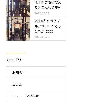
成！👏お酒を控え
るとこんなに変わ
る✨
2025.03.25
外側×内側のダブ
ルアプローチでし
なやかに🧘‍♀️✨
2025.02.25
カテゴリー
お知らせ
コラム
トレーニング風景