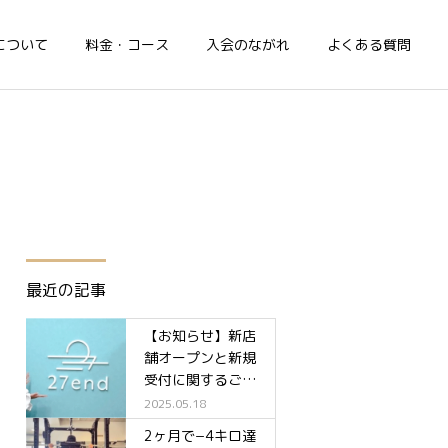
について
料金・コース
入会のながれ
よくある質問
最近の記事
【お知らせ】新店
舗オープンと新規
受付に関するご案
内✨
2025.05.18
2ヶ月で−4キロ達