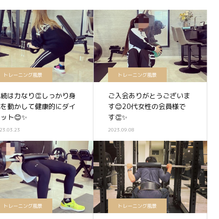
トレーニング風景
トレーニング風景
継続は力なり👏しっかり身
ご入会ありがとうございま
体を動かして健康的にダイ
す😊20代女性の会員様で
ット😊✨
す👏✨
23.03.23
2023.09.08
トレーニング風景
トレーニング風景