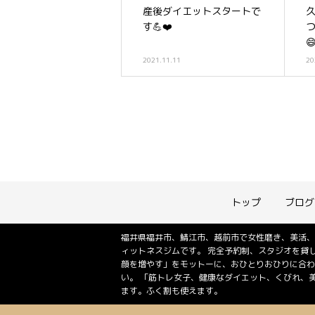
産後ダイエットスタートで
す💪❤️

2021.11.11
20
トップ
ブログ
福井県福井市、鯖江市、越前市で女性磨き、美活、
ィットネスジムです。 完全予約制、スタジオを貸
顔を増やす」をモットーに、おひとりおひりに合わ
い。 「筋トレ女子、健康なダイエット、くびれ、
ます。ふく割も使えます。