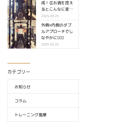
成！👏お酒を控え
るとこんなに変わ
る✨
2025.03.25
外側×内側のダブ
ルアプローチでし
なやかに🧘‍♀️✨
2025.02.25
カテゴリー
お知らせ
コラム
トレーニング風景