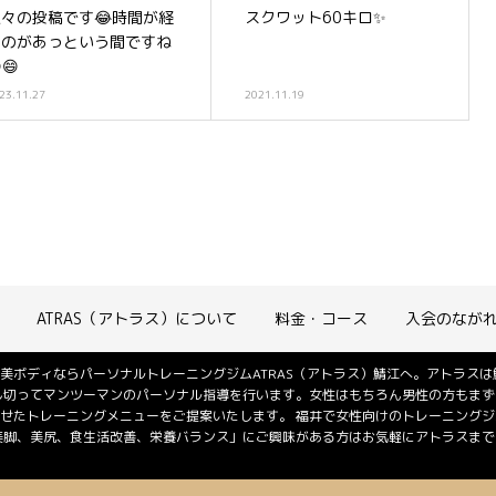
久々の投稿です😂時間が経
スクワット60キロ✨
つのがあっという間ですね
😄
23.11.27
2021.11.19
ATRAS（アトラス）について
料金・コース
入会のなが
美ボディならパーソナルトレーニングジムATRAS（アトラス）鯖江へ。アトラス
し切ってマンツーマンのパーソナル指導を行います。女性はもちろん男性の方もまず
せたトレーニングメニューをご提案いたします。 福井で女性向けのトレーニング
美脚、美尻、食生活改善、栄養バランス」にご興味がある方はお気軽にアトラスまでご