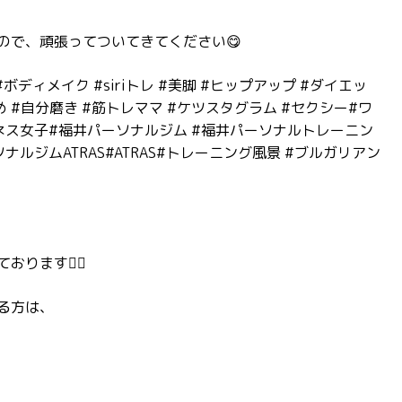
ので、頑張ってついてきてください️😋
゙ディメイク #siriトレ #美脚 #ヒップアップ #ダイエッ
き締め #自分磨き #筋トレママ #ケツスタグラム #セクシー#ワ
ス女子#福井パーソナルジム #福井パーソナルトレーニン
ナルジムATRAS#ATRAS#トレーニング風景 #ブルガリアン
ます🏋️‍♂️
る方は、