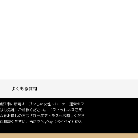
れ
よくある質問
は鯖江市に新規オープンした女性トレーナー運営のフ
はお気軽にご相談ください。 「フィットネスで笑
ジムをお探しの方はぜひ一度アトラスへお越しくださ
相談ください。当店でPayPay（ペイペイ）使え