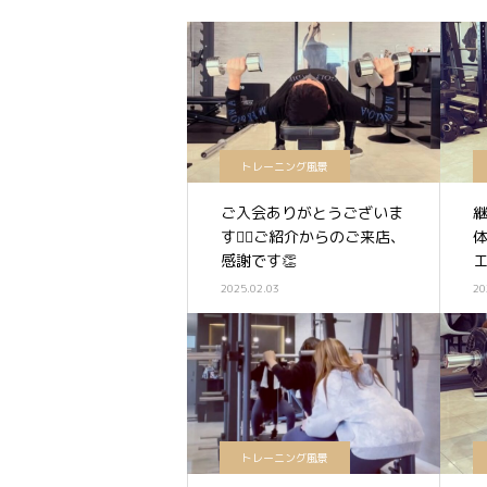
トレーニング風景
ご入会ありがとうございま
す🏋️‍♀️ご紹介からのご来店、
感謝です👏
エ
2025.02.03
20
トレーニング風景