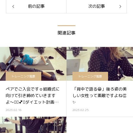
前の記事
次の記事
関連記事
トレーニング風景
トレーニング風景
ペアでご入会です☺️結婚式に
「背中で語る😁」後ろ姿の美
向けて引き締めていきます
しい女性って素敵ですよね👏
よ〜👰‍♀️💕✨ダイエット計画開
✨
始🏋️‍♀️
2023.02.16
2023.02.25