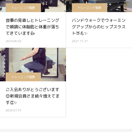
トレーニング風景
トレーニング風景
食事の見直しとトレーニング
バンドウォークでウォーミン
で順調に体脂肪と体重が落ち
グアップからのヒップスラス
てきています👍
ト🍑💪✨
2024.06.02
2021.11.21
トレーニング風景
ご入会ありがとうございます
😊新規会員さま続々増えてま
す👏✨
2023.07.31