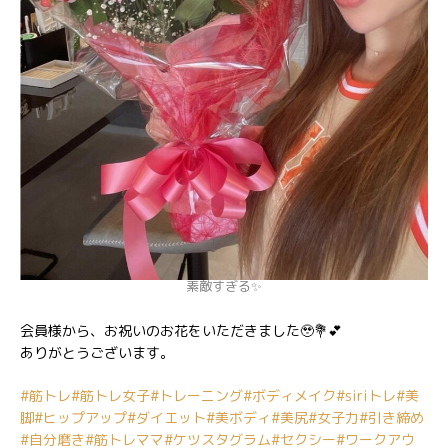
素敵すぎる✨
会員様から、お祝いのお花をいただきました🥹💐💕
ありがとうございます。
#筋トレ
#筋トレ女子
#トレーニング
#ボディメイク
#siriトレ
#美
脚
#ヒップアップ
#ダイエット
#美ボディ
#美尻
#女子力
#引き締め
#自分磨き
#筋トレママ
#ケツスタグラム
#セクシー
#ワークアウ