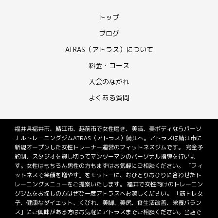
トップ
ブログ
ATRAS（アトラス）について
料金・コース
入会のながれ
よくある質問
福井県福井市、鯖江市、越前市で女性磨き、美活、美ボディならパーソ
ナルトレーニングジムATRAS（アトラス）鯖江へ。アトラスは鯖江市に
新規オープンした女性トレーナー運営のフィットネスジムです。 完全予
約制、スタジオを貸し切ってマンツーマンのパーソナル指導を行いま
す。女性はもちろん男性の方もまずはお気軽にご相談ください。 「フィ
ットネスで笑顔を増やす」をモットーに、おひとりおひりに合わせたト
レーニングメニューをご提案いたします。 福井で女性向けのトレーニン
グジムをお探しの方はぜひ一度アトラスへお越しください。 「筋トレ女
子、健康なダイエット、くびれ、美脚、美尻、食生活改善、栄養バラン
ス」にご興味がある方はお気軽にアトラスまでご相談ください。当店で