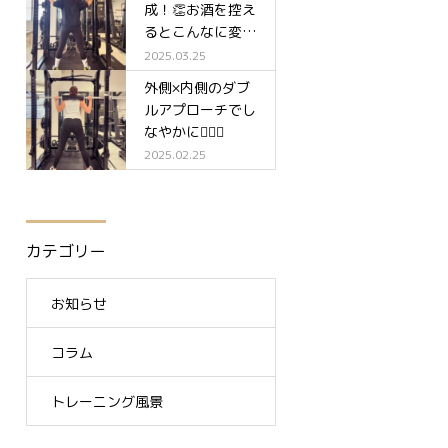
成！👏お酒を控え
るとこんなに変わ
る✨
2025.03.25
外側×内側のダブ
ルアプローチでし
なやかに🧘‍♀️✨
2025.02.25
カテゴリー
お知らせ
コラム
トレーニング風景