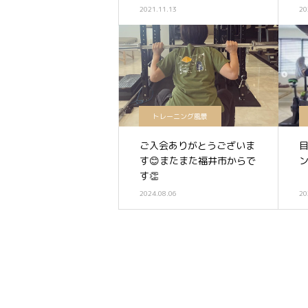
2021.11.13
20
トレーニング風景
ご入会ありがとうございま
す😊またまた福井市からで
ン
す👏
2024.08.06
20