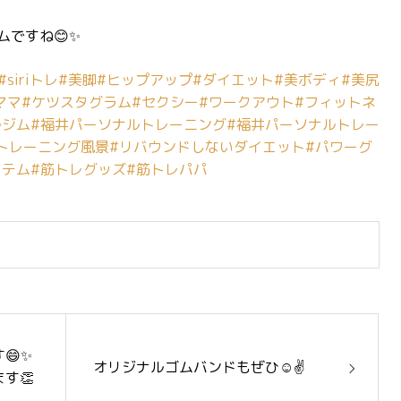
ですね😊✨
#siriトレ
#美脚
#ヒップアップ
#ダイエット
#美ボディ
#美尻
ママ
#ケツスタグラム
#セクシー
#ワークアウト
#フィットネ
ルジム
#福井パーソナルトレーニング
#福井パーソナルトレー
トレーニング風景
#リバウンドしないダイエット
#パワーグ
イテム
#筋トレグッズ
#筋トレパパ
😄✨
オリジナルゴムバンドもぜひ☺️✌️
す👏