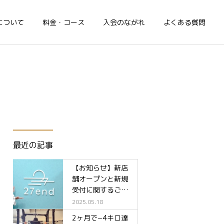
について
料金・コース
入会のながれ
よくある質問
最近の記事
【お知らせ】新店
舗オープンと新規
受付に関するご案
内✨
2025.05.18
2ヶ月で−4キロ達