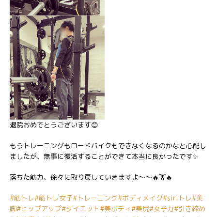
退院おめでとうございます😊
もうトレーニングもロードバイクもできなくなるのかなと心配し
ましたが、無事に復活することができて本当に良かったです✨
落ちた筋力、徐々に取り戻していきますよ〜〜🔥🏋️🔥
#筋トレ
#筋トレ女子
#トレーニング
#ボディメイク
#siriトレ
#美
脚
#ヒップアップ
#ダイエット
#美ボディ
#美尻
#女子力
#引き締め