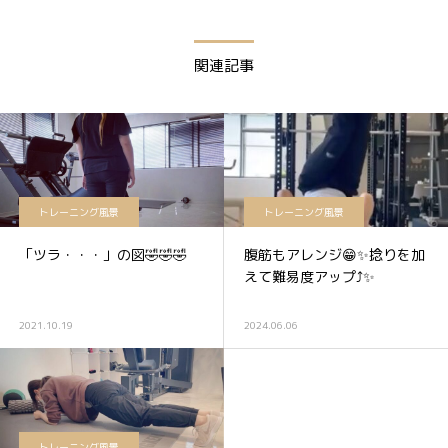
関連記事
トレーニング風景
トレーニング風景
「ツラ・・・」の図🤣🤣🤣⁡⁡
腹筋もアレンジ😁✨捻りを加
えて難易度アップ⤴️✨
2021.10.19
2024.06.06
トレーニング風景