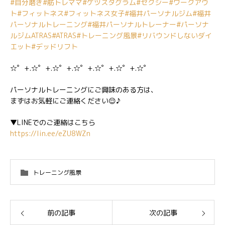
#自分磨き
#筋トレママ
#ケツスタグラム
#セクシー
#ワークアウ
ト
#フィットネス
#フィットネス女子
#福井パーソナルジム
#福井
パーソナルトレーニング
#福井パーソナルトレーナー
#パーソナ
ルジムATRAS
#ATRAS
#トレーニング風景
#リバウンドしないダイ
エット
#デッドリフト
☆゜+.☆゜+.☆゜+.☆゜+.☆゜+.☆゜+.☆゜
パーソナルトレーニングにご興味のある方は、
まずはお気軽にご連絡ください😌♪
▼LINEでのご連絡はこちら
https://lin.ee/eZU8WZn
トレーニング風景
前の記事
次の記事