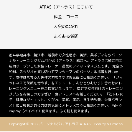
ATRAS（アトラス）について
料金・コース
入会のながれ
よくある質問
福井県福井市、鯖江市、越前市で女性磨き、美活、美ボディならパーソ
ナルトレーニングジムATRAS（アトラス）鯖江へ。アトラスは鯖江市に
新規オープンした女性トレーナー運営のフィットネスジムです。 完全予
約制、スタジオを貸し切ってマンツーマンのパーソナル指導を行いま
す。女性はもちろん男性の方もまずはお気軽にご相談ください。 「フィ
ットネスで笑顔を増やす」をモットーに、おひとりおひりに合わせたト
レーニングメニューをご提案いたします。 福井で女性向けのトレーニン
グジムをお探しの方はぜひ一度アトラスへお越しください。 「筋トレ女
子、健康なダイエット、くびれ、美脚、美尻、食生活改善、栄養バラン
ス」にご興味がある方はお気軽にアトラスまでご相談ください。当店で
PayPay（ペイペイ）使えます。ふく割も使えます。
Copyright © 2022 パーソナルジム アトラス ATRAS - Beauty & Fitness