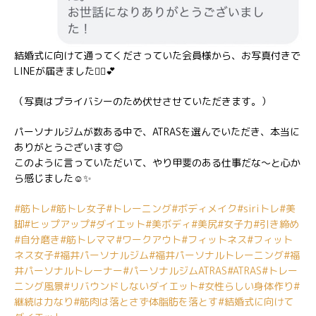
結婚式に向けて通ってくださっていた会員様から、お写真付きで
LINEが届きました👰‍♀️💕
（写真はプライバシーのため伏せさせていただきます。）
パーソナルジムが数ある中で、ATRASを選んでいただき、本当に
ありがとうございます😊
このように言っていただいて、やり甲斐のある仕事だな〜と心か
ら感じました☺️✨
#筋トレ
#筋トレ女子
#トレーニング
#ボディメイク
#siriトレ
#美
脚
#ヒップアップ
#ダイエット
#美ボディ
#美尻
#女子力
#引き締め
#自分磨き
#筋トレママ
#ワークアウト
#フィットネス
#フィット
ネス女子
#福井パーソナルジム
#福井パーソナルトレーニング
#福
井パーソナルトレーナー
#パーソナルジムATRAS
#ATRAS
#トレー
ニング風景
#リバウンドしないダイエット
#女性らしい身体作り
#
継続は力なり
#筋肉は落とさず体脂肪を落とす
#結婚式に向けて