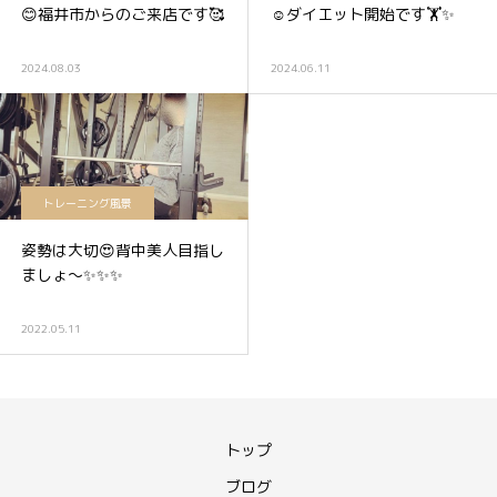
😊福井市からのご来店です🥰
☺️ダイエット開始です🏋️✨
2024.08.03
2024.06.11
トレーニング風景
姿勢は大切😍背中美人目指し
ましょ〜✨✨✨
2022.05.11
トップ
ブログ