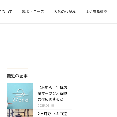
について
料金・コース
入会のながれ
よくある質問
最近の記事
【お知らせ】新店
舗オープンと新規
受付に関するご案
内✨
2025.05.18
2ヶ月で−4キロ達