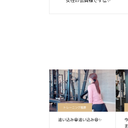
女性の会員様です👏✨
トレーニング風景
追い込み😁追い込み😆✨
ま