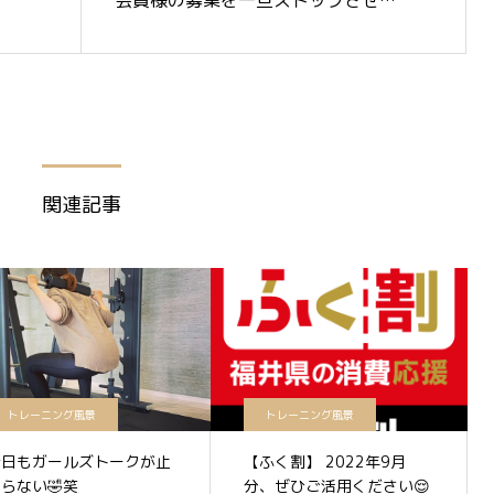
会員様の募集を一旦ストップさせて
いただきます🙇‍♀️
関連記事
トレーニング風景
トレーニング風景
今日もガールズトークが止
【ふく割】 2022年9月
らない🤣笑
分、ぜひご活用ください😌