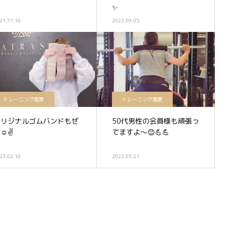
✨
21.11.16
2022.09.05
トレーニング風景
トレーニング風景
オリジナルゴムバンドもぜ
50代男性の会員様も頑張っ
☺️✌️
てますよ〜😊💪💪
23.02.10
2022.03.21