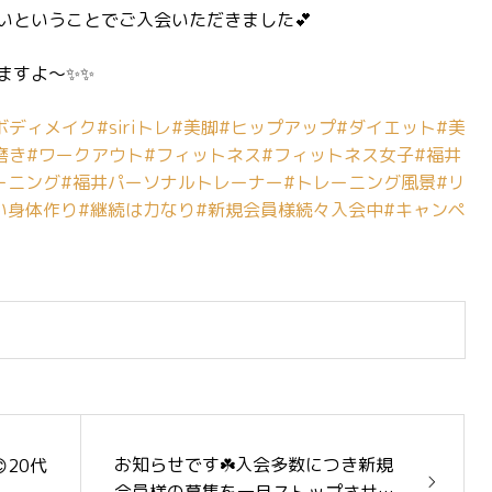
いということでご入会いただきました💕
ますよ〜✨✨
ボディメイク
#siriトレ
#美脚
#ヒップアップ
#ダイエット
#美
磨き
#ワークアウト
#フィットネス
#フィットネス女子
#福井
ーニング
#福井パーソナルトレーナー
#トレーニング風景
#リ
い身体作り
#継続は力なり
#新規会員様続々入会中
#キャンペ
お知らせです☘️入会多数につき新規
20代