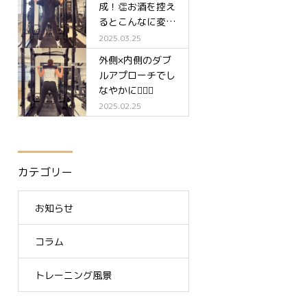
成！👏お酒を控え
るとこんなに変わ
る✨
2025.03.25
外側×内側のダブ
ルアプローチでし
なやかに🧘‍♀️✨
2025.02.25
カテゴリー
お知らせ
コラム
トレーニング風景