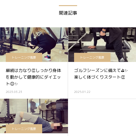
関連記事
トレーニング風景
トレーニング風景
継続は力なり👏しっかり身体
ゴルフシーズンに備えて⛳✨
を動かして健康的にダイエッ
楽しく体づくりスタート👏
ト😊✨
2023.03.23
2025.01.22
トレーニング風景