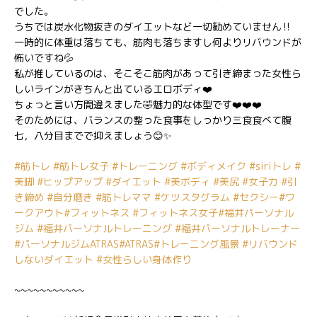
でした。
うちでは炭水化物抜きのダイエットなど一切勧めていません‼️
一時的に体重は落ちても、筋肉も落ちますし何よりリバウンドが
怖いですね💦
私が推しているのは、そこそこ筋肉があって引き締まった女性ら
しいラインがきちんと出ているエロボディ❤️
ちょっと言い方間違えました🤣魅力的な体型です❤️❤️❤️
そのためには、バランスの整った食事をしっかり三食食べて腹
七，八分目までで抑えましょう😊✨
#筋トレ
#筋トレ女子
#トレーニング
#ボディメイク
#siriトレ
#
美脚
#ヒップアップ
#ダイエット
#美ボディ
#美尻
#女子力
#引
き締め
#自分磨き
#筋トレママ
#ケツスタグラム
#セクシー
#ワ
ークアウト
#フィットネス
#フィットネス女子
#福井パーソナル
ジム
#福井パーソナルトレーニング
#福井パーソナルトレーナー
#パーソナルジムATRAS
#ATRAS
#トレーニング風景
#リバウンド
しないダイエット
#女性らしい身体作り
~~~~~~~~~~~