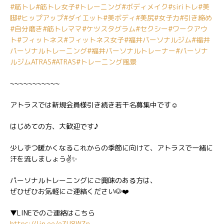
#筋トレ
#筋トレ女子
#トレーニング
#ボディメイク
#siriトレ
#美
脚
#ヒップアップ
#ダイエット
#美ボディ
#美尻
#女子力
#引き締め
#自分磨き
#筋トレママ
#ケツスタグラム
#セクシー
#ワークアウ
ト
#フィットネス
#フィットネス女子
#福井パーソナルジム
#福井
パーソナルトレーニング
#福井パーソナルトレーナー
#パーソナ
ルジムATRAS
#ATRAS
#トレーニング風景
~~~~~~~~~~~
アトラスでは新規会員様引き続き若干名募集中です☺️
はじめての方、大歓迎です♪
少しずつ暖かくなるこれからの季節に向けて、アトラスで一緒に
汗を流しましょう✌️✨
パーソナルトレーニングにご興味のある方は、
ぜひぜひお気軽にご連絡ください🐶❤️
▼LINEでのご連絡はこちら
https://lin.ee/eZU8WZn