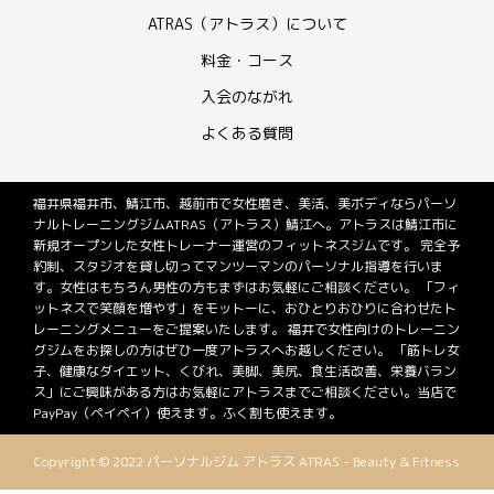
ATRAS（アトラス）について
料金・コース
入会のながれ
よくある質問
福井県福井市、鯖江市、越前市で女性磨き、美活、美ボディならパーソ
ナルトレーニングジムATRAS（アトラス）鯖江へ。アトラスは鯖江市に
新規オープンした女性トレーナー運営のフィットネスジムです。 完全予
約制、スタジオを貸し切ってマンツーマンのパーソナル指導を行いま
す。女性はもちろん男性の方もまずはお気軽にご相談ください。 「フィ
ットネスで笑顔を増やす」をモットーに、おひとりおひりに合わせたト
レーニングメニューをご提案いたします。 福井で女性向けのトレーニン
グジムをお探しの方はぜひ一度アトラスへお越しください。 「筋トレ女
子、健康なダイエット、くびれ、美脚、美尻、食生活改善、栄養バラン
ス」にご興味がある方はお気軽にアトラスまでご相談ください。当店で
PayPay（ペイペイ）使えます。ふく割も使えます。
Copyright © 2022 パーソナルジム アトラス ATRAS - Beauty & Fitness