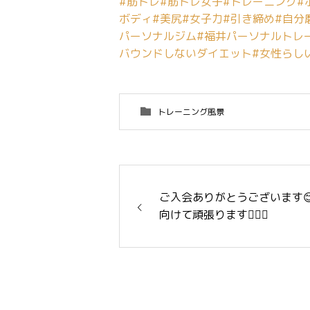
#筋トレ
#筋トレ女子
#トレーニング
#
ボディ
#美尻
#女子力
#引き締め
#自分
パーソナルジム
#福井パーソナルトレ
バウンドしないダイエット
#女性らし
トレーニング風景
ご入会ありがとうございます
向けて頑張ります🏋️‍♀️✨