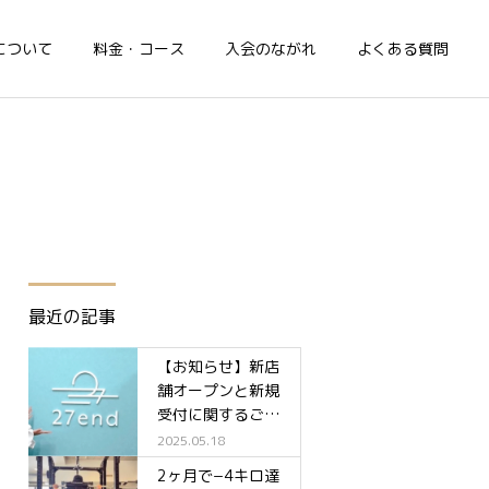
について
料金・コース
入会のながれ
よくある質問
最近の記事
【お知らせ】新店
舗オープンと新規
受付に関するご案
内✨
2025.05.18
2ヶ月で−4キロ達