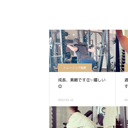
トレーニング風景
成長、素敵です👏✨嬉しい
😌
す
2022.02.22
20