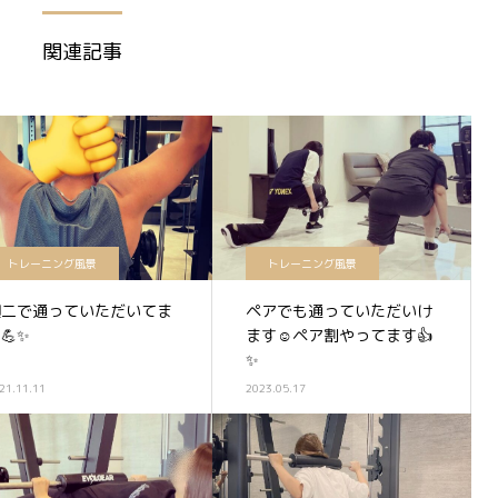
関連記事
トレーニング風景
トレーニング風景
週二で通っていただいてま
ペアでも通っていただいけ
💪✨
ます☺️ペア割やってます👍
✨
21.11.11
2023.05.17