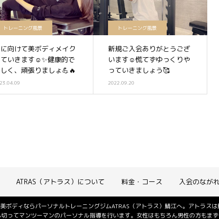
トレーニング風景
トレーニング風景
夏に向けて美ボディメイク
新規ご入会ありがとうござ
していきます☺️✨健康的で
います☺️慌てずゆっくりや
しく、頑張りましょ💪🔥
っていきましょう🥰
23.04.09
2022.09.20
ATRAS（アトラス）について
料金・コース
入会のなが
美ボディならパーソナルトレーニングジムATRAS（アトラス）鯖江へ。アトラス
し切ってマンツーマンのパーソナル指導を行います。女性はもちろん男性の方もまず