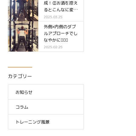
成！👏お酒を控え
るとこんなに変わ
る✨
2025.03.25
外側×内側のダブ
ルアプローチでし
なやかに🧘‍♀️✨
2025.02.25
カテゴリー
お知らせ
コラム
トレーニング風景