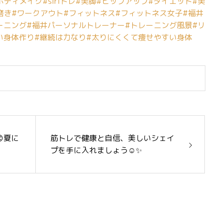
ボディメイク
#siriトレ
#美脚
#ヒップアップ
#ダイエット
#美
磨き
#ワークアウト
#フィットネス
#フィットネス女子
#福井
ーニング
#福井パーソナルトレーナー
#トレーニング風景
#リ
い身体作り
#継続は力なり
#太りにくくて痩せやすい身体
夏に
筋トレで健康と自信、美しいシェイ
プを手に入れましょう☺️✨