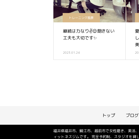
トレーニング風景
継続は力なり✌️😌飽きない
工夫も大切です✨
美
2023.01.24
20
トップ
ブログ
福井県福井市、鯖江市、越前市で女性磨き、美活、
ィットネスジムです。 完全予約制、スタジオを貸