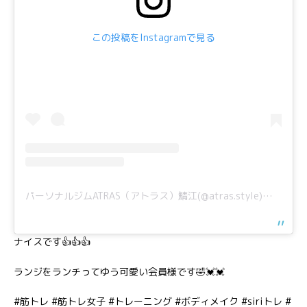
この投稿をInstagramで見る
パーソナルジムATRAS（アトラス）鯖江(@atras.style)がシェアした投稿
ナイスです👍👍👍
ランジをランチってゆう可愛い会員様です🤣💓💓
#筋トレ #筋トレ女子 #トレーニング #ボディメイク #siriトレ #