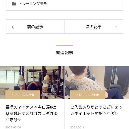
トレーニング風景
前の記事
次の記事
関連記事
トレーニング風景
トレーニング風景
目標のマイナス４キロ達成❣️
ご入会ありがとうございます
🙌意識を変えればカラダは変
☺️ダイエット開始です🏋️✨
わる😏✨
2022.09.06
2024.06.11