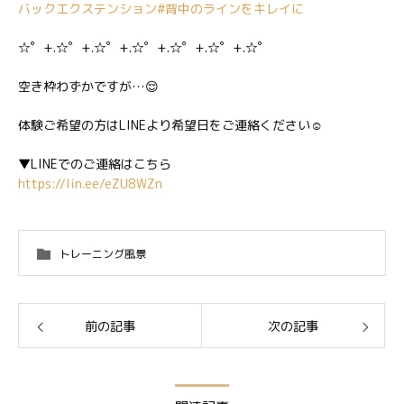
バックエクステンション
#背中のラインをキレイに
☆゜+.☆゜+.☆゜+.☆゜+.☆゜+.☆゜+.☆゜
空き枠わずかですが…😌
体験ご希望の方はLINEより希望日をご連絡ください☺️
▼LINEでのご連絡はこちら
https://lin.ee/eZU8WZn
トレーニング風景
前の記事
次の記事