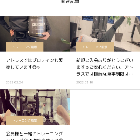
関連記事
トレーニング風景
トレーニング風景
アトラスではプロテインも販
新規ご入会ありがとうござい
売しています😌✨
ます☺️ご安心ください、アト
ラスでは極端な食事制限は勧
めていません✋😊
2022.02.24
2022.03.10
トレーニング風景
会員様と一緒にトレーニング