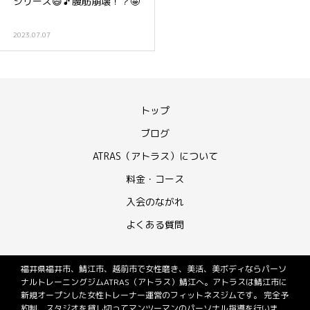
シリーズ😄🎵腹筋崩壊！？🤩
2023.07.07
トップ
ブログ
ATRAS（アトラス）について
料金・コース
入会のながれ
よくある質問
福井県福井市、鯖江市、越前市で女性磨き、美活、美ボディならパーソ
ナルトレーニングジムATRAS（アトラス）鯖江へ。アトラスは鯖江市に
新規オープンした女性トレーナー運営のフィットネスジムです。 完全予
約制、スタジオを貸し切ってマンツーマンのパーソナル指導を行いま