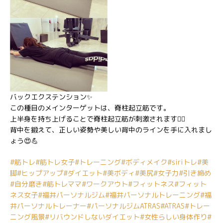
バックエクステンション✨
この種目のメインターゲットは、脊柱起立筋です。
上半身を持ち上げることで脊柱起立筋が刺激されます❤️‍🔥
背中を鍛えて、正しい姿勢や美しい背中のラインを手に入れまし
ょう😍💪
#筋トレ
#筋トレ女子
#トレーニング
#ボディメイク
#siriトレ
#美
脚
#ヒップアップ
#ダイエット
#美ボディ
#美尻
#女子力
#引き締め
#自分磨き
#筋トレママ
#ワークアウト
#フィットネス
#フィット
ネス女子
#福井パーソナルジム
#福井パーソナルトレーニング
#福
井パーソナルトレーナー
#パーソナルジムATRAS
#ATRAS
#トレー
ニング風景
#リバウンドしないダイエット
#女性らしい身体作り
#