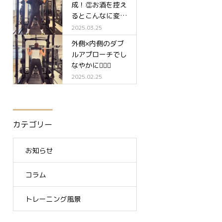
成！👏お酒を控え
るとこんなに変わ
る✨
2025.03.25
外側×内側のダブ
ルアプローチでし
なやかに🧘‍♀️✨
2025.02.25
カテゴリー
お知らせ
コラム
トレーニング風景