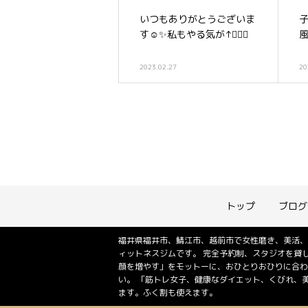
いつもありがとうございま
す☺️✨私もやる気が↑🏋️‍♀️✨
風
2023.02.27
20
トップ
ブログ
福井県福井市、鯖江市、越前市で女性磨き、美活、
ィットネスジムです。 完全予約制、スタジオを貸
顔を増やす」をモットーに、おひとりおひりに合わ
い。 「筋トレ女子、健康なダイエット、くびれ、
ます。ふく割も使えます。