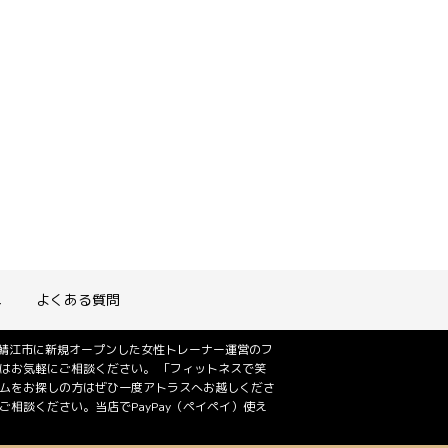
れ
よくある質問
は鯖江市に新規オープンした女性トレーナー運営のフ
はお気軽にご相談ください。 「フィットネスで笑
ジムをお探しの方はぜひ一度アトラスへお越しくださ
相談ください。当店でPayPay（ペイペイ）使え