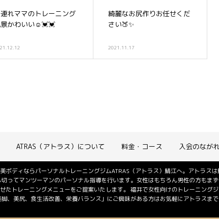
子連れママのトレーニング
綺麗なお尻作りお任せくだ
景かわいい☺️💓💓
さい🍑✨
21.12.12
2021.11.17
ATRAS（アトラス）について
料金・コース
入会のなが
美ボディならパーソナルトレーニングジムATRAS（アトラス）鯖江へ。アトラス
し切ってマンツーマンのパーソナル指導を行います。女性はもちろん男性の方もまず
せたトレーニングメニューをご提案いたします。 福井で女性向けのトレーニング
美脚、美尻、食生活改善、栄養バランス」にご興味がある方はお気軽にアトラスまでご