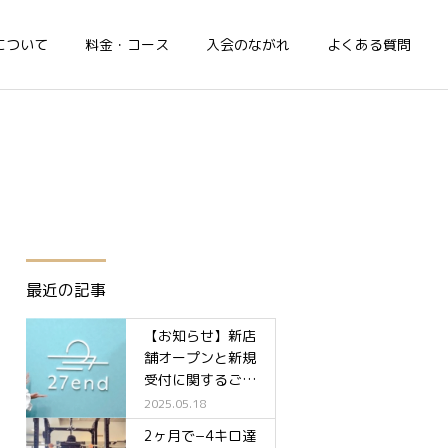
について
料金・コース
入会のながれ
よくある質問
最近の記事
【お知らせ】新店
舗オープンと新規
受付に関するご案
内✨
2025.05.18
2ヶ月で−4キロ達