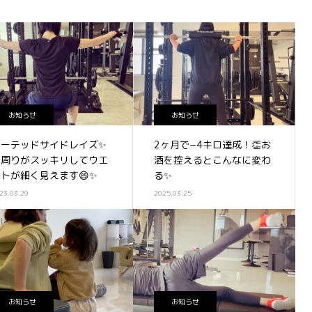
お知らせ
お知らせ
シーテッドサイドレイズ✨
2ヶ月で−4キロ達成！👏お
肩周りがスッキリしてウエ
酒を控えるとこんなに変わ
ストが細く見えます😄✨
る✨
23.03.29
2025.03.25
お知らせ
お知らせ