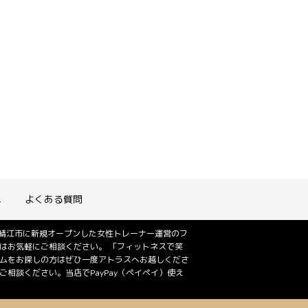
れ
よくある質問
は鯖江市に新規オープンした女性トレーナー運営のフ
はお気軽にご相談ください。 「フィットネスで笑
ジムをお探しの方はぜひ一度アトラスへお越しくださ
相談ください。当店でPayPay（ペイペイ）使え