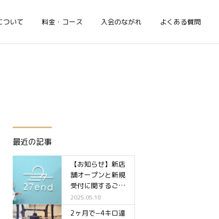
について
料金・コース
入会のながれ
よくある質問
最近の記事
【お知らせ】新店
舗オープンと新規
受付に関するご案
内✨
2025.05.18
2ヶ月で−4キロ達