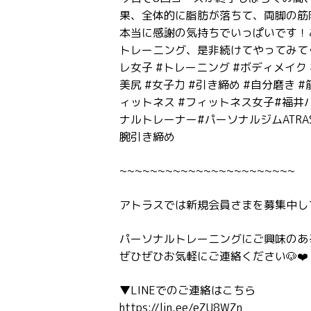
果、全体的に脂肪が落ちて、両脚の筋肉
本当に感謝の気持ちでいっぱいです！
トレーニング、是非続けてやってみてく
レ女子 #トレーニング #ボディメイク #
美尻 #女子力 #引き締め #自分磨き 
ィットネス #フィットネス女子#福井パ
ナルトレーナー#パーソナルジムATRA
腕引き締め
~~~~~~~~~~~~~~~~~~~~~~~
アトラスでは新規会員さまを募集中しており
パーソナルトレーニングにご興味のあ
ぜひぜひお気軽にご連絡ください🐶❤️
▼LINEでのご連絡はこちら
https://lin.ee/eZU8WZn