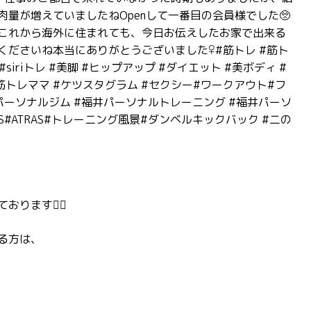
量が増えていましたねOpenして一番目の会員様でした🥺️
これから海外に住まれても、今日お伝えしたお家で出来る
ださいね本当にありがとうございました‍♀️#筋トレ #筋ト
siriトレ #美脚 #ヒップアップ #ダイエット #美ボディ #
#筋トレママ #ケツスタグラム #セクシー#ワークアウト#フ
ーソナルジム #福井パーソナルトレーニング #福井パーソ
S#ATRAS#トレーニング風景#ダンベルキックバック #二の
ます🏋️‍♂️
る方は、