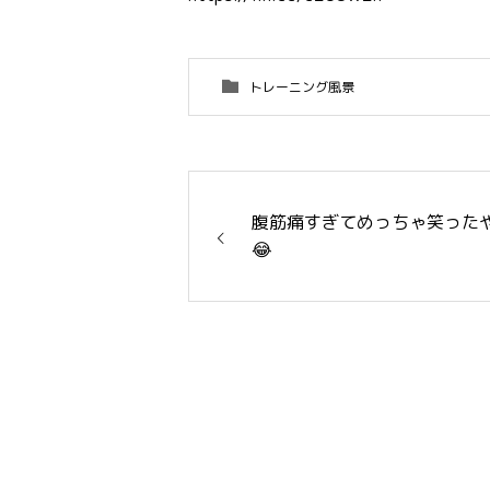
トレーニング風景
腹筋痛すぎてめっちゃ笑ったや
😂