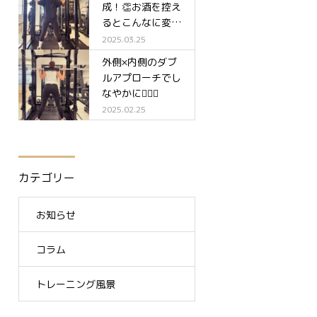
成！👏お酒を控え
るとこんなに変わ
る✨
2025.03.25
外側×内側のダブ
ルアプローチでし
なやかに🧘‍♀️✨
2025.02.25
カテゴリー
お知らせ
コラム
トレーニング風景