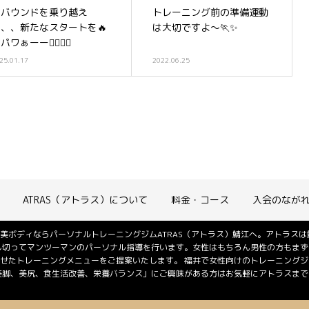
リバウンドを乗り越え
トレーニング前の準備運動
て、、新たなスタートを🔥
は大切ですよ〜🏃✨
パワぁーー🏋️‍♀️✨✨
25.01.17
2022.06.25
ATRAS（アトラス）について
料金・コース
入会のなが
美ボディならパーソナルトレーニングジムATRAS（アトラス）鯖江へ。アトラス
し切ってマンツーマンのパーソナル指導を行います。女性はもちろん男性の方もまず
せたトレーニングメニューをご提案いたします。 福井で女性向けのトレーニング
美脚、美尻、食生活改善、栄養バランス」にご興味がある方はお気軽にアトラスまでご