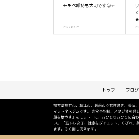
モチベ維持も大切です😌✨

2022.02.21
20
トップ
ブログ
福井県福井市、鯖江市、越前市で女性磨き、美活、
ィットネスジムです。 完全予約制、スタジオを貸
顔を増やす」をモットーに、おひとりおひりに合わ
い。 「筋トレ女子、健康なダイエット、くびれ、
ます。ふく割も使えます。