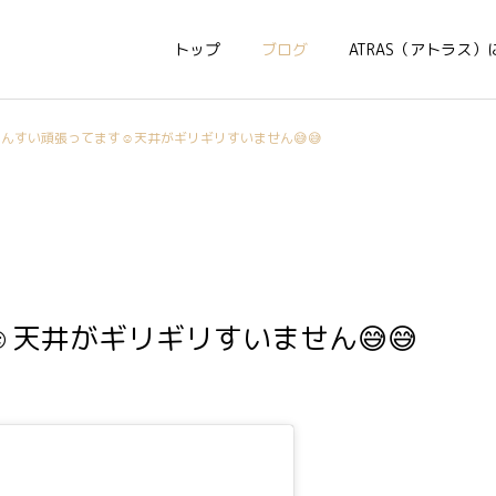
トップ
ブログ
ATRAS（アトラス）
んすい頑張ってます☺️天井がギリギリすいません😅😅
️天井がギリギリすいません😅😅