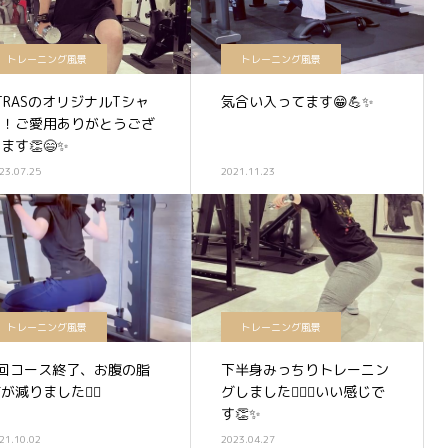
トレーニング風景
トレーニング風景
TRASのオリジナルTシャ
気合い入ってます😁💪✨
ツ！ご愛用ありがとうござ
ます👏😄✨
23.07.25
2021.11.23
トレーニング風景
トレーニング風景
8回コース終了、お腹の脂
下半身みっちりトレーニン
が減りました🙋‍♀️
グしました🏋️‍♀️🔥いい感じで
す👏✨
21.10.02
2023.04.27