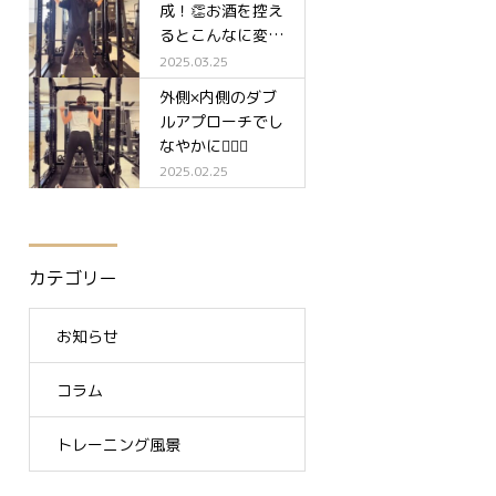
成！👏お酒を控え
るとこんなに変わ
る✨
2025.03.25
外側×内側のダブ
ルアプローチでし
なやかに🧘‍♀️✨
2025.02.25
カテゴリー
お知らせ
コラム
トレーニング風景