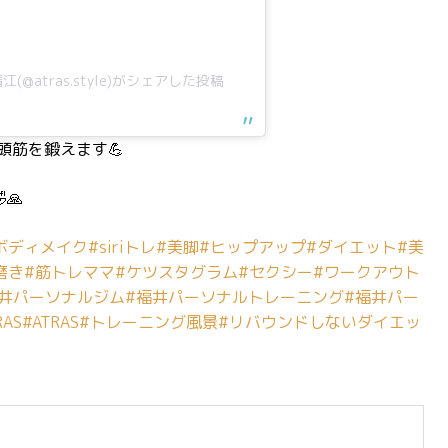
@atras.style)がシェアした投稿
頭筋を鍛えます💪
🙏
ボディメイク
#siriトレ
#美脚
#ヒップアップ
#ダイエット
#美
磨き
#筋トレママ
#ケツスタグラム
#セクシー
#ワークアウト
福井パーソナルジム
#福井パーソナルトレーニング
#福井パー
AS
#ATRAS
#トレーニング風景
#リバウンドしないダイエッ