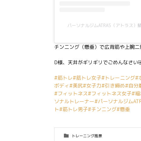
パーソナルジムATRAS（アトラス）鯖江(
チンニング（懸垂）で広背筋や上腕二
D様、天井がギリギリでごめんなさい🤣
#筋トレ
#筋トレ女子
#トレーニング
#
ボディ
#美尻
#女子力
#引き締め
#自分
#フィットネス
#フィットネス女子
#
ソナルトレーナー
#パーソナルジムATR
ト
#筋トレ男子
#チンニング
#懸垂
トレーニング風景