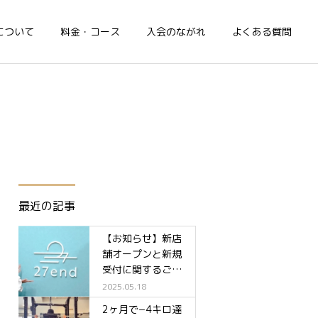
について
料金・コース
入会のながれ
よくある質問
最近の記事
【お知らせ】新店
舗オープンと新規
受付に関するご案
内✨
2025.05.18
2ヶ月で−4キロ達