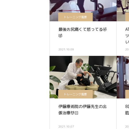
トレーニング風景
最後お尻痛くて怒ってる🤣
A
🤣
い
2021.10.09
20
トレーニング風景
伊藤療術院の伊藤先生の出
張治療💆🏻
肪
2021.10.07
20