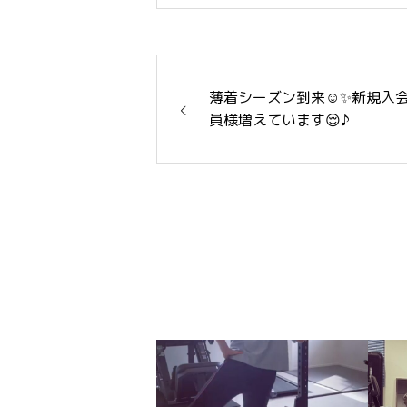
薄着シーズン到来☺️✨新規入
員様増えています😌♪