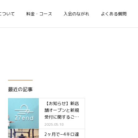
について
料金・コース
入会のながれ
よくある質問
最近の記事
【お知らせ】新店
舗オープンと新規
受付に関するご案
内✨
2025.05.18
2ヶ月で−4キロ達