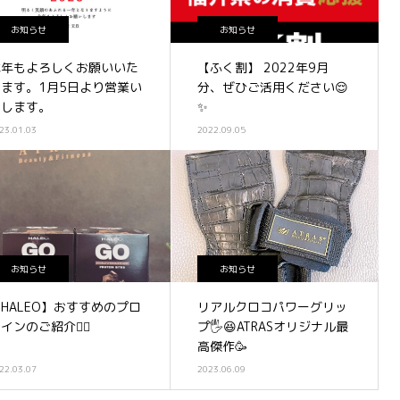
お知らせ
お知らせ
本年もよろしくお願いいた
【ふく割】 2022年9月
します。1月5日より営業い
分、ぜひご活用ください😌
たします。
✨
23.01.03
2022.09.05
お知らせ
お知らせ
HALEO】おすすめのプロ
リアルクロコパワーグリッ
インのご紹介💁‍♀️
プ🖐️😆ATRASオリジナル最
高傑作🥳
22.03.07
2023.06.09