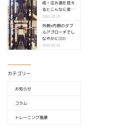
成！👏お酒を控え
るとこんなに変わ
る✨
2025.03.25
外側×内側のダブ
ルアプローチでし
なやかに🧘‍♀️✨
2025.02.25
カテゴリー
お知らせ
コラム
トレーニング風景