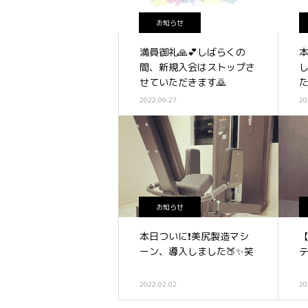
お知らせ
満員御礼🙏💕しばらくの
間、新規入会はストップさ
せていただきます🙇
2022.09.27
20
お知らせ
本日ついに❗️美尻製造マシ
【
ーン、導入しました🍑✨笑
テ
2022.02.02
20